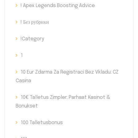
! Apex Legends Boosting Advice
! Без рубрики
!Category
1
10 Eur Zdarma Za Registraci Bez Vkladu: CZ
Casina
10€ Talletus Zimpler: Parhaat Kasinot &
Bonukset
100 Talletusbonus