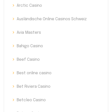
Arctic Casino
Ausländische Online Casinos Schweiz
Avia Masters
Bahigo Casino
Beef Casino
Best online casino
Bet Riviera Casino
Betcleo Casino