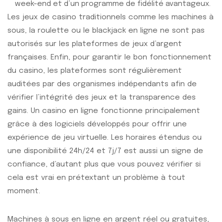
week-end et d’un programme de fidélité avantageux.
Les jeux de casino traditionnels comme les machines à
sous, la roulette ou le blackjack en ligne ne sont pas
autorisés sur les plateformes de jeux d’argent
françaises. Enfin, pour garantir le bon fonctionnement
du casino, les plateformes sont régulièrement
auditées par des organismes indépendants afin de
vérifier l’intégrité des jeux et la transparence des
gains. Un casino en ligne fonctionne principalement
grâce à des logiciels développés pour offrir une
expérience de jeu virtuelle. Les horaires étendus ou
une disponibilité 24h/24 et 7j/7 est aussi un signe de
confiance, d’autant plus que vous pouvez vérifier si
cela est vrai en prétextant un problème à tout
moment.
Machines à sous en ligne en argent réel ou gratuites,