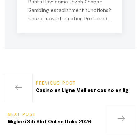
Posts How come Lavish Chance
Gambling establishment functions?
CasinoLuck Information Preferred ..
PREVIOUS POST
Casino en Ligne Meilleur casino en lig
NEXT POST
Migliori Siti Slot Online Italia 2026: