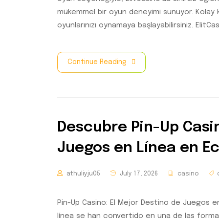
mükemmel bir oyun deneyimi sunuyor. Kolay kay
oyunlarınızı oynamaya başlayabilirsiniz. Elit
Continue Reading
Descubre Pin-Up Casin
Juegos en Línea en E
athuliyju05
July 17, 2026
casino
Pin-Up Casino: El Mejor Destino de Juegos en
línea se han convertido en una de las form