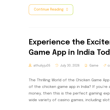
Continue Reading
Experience the Excit
Game App in India Tod
athuliyju05
July 30, 2026
Game
c
The Thrilling World of the Chicken Game App
of the chicken game app in India? If you’re 
money, then this is the perfect gaming exp
wide variety of casino games, including slot