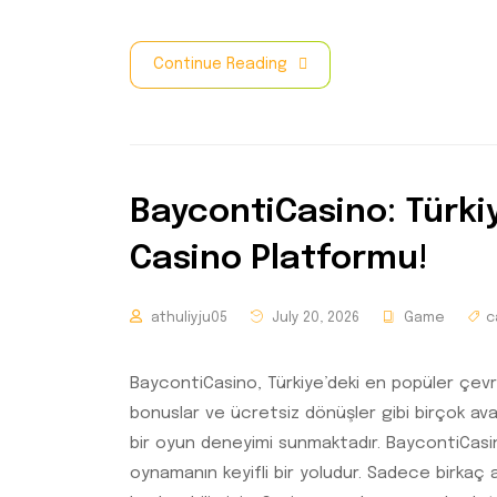
Continue Reading
BaycontiCasino: Türkiy
Casino Platformu!
athuliyju05
July 20, 2026
Game
c
BaycontiCasino, Türkiye’deki en popüler çevri
bonuslar ve ücretsiz dönüşler gibi birçok av
bir oyun deneyimi sunmaktadır. BaycontiCasin
oynamanın keyifli bir yoludur. Sadece birkaç