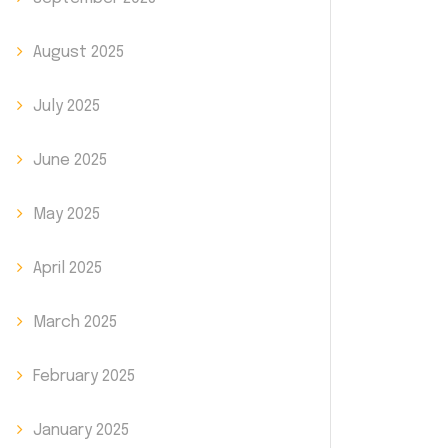
August 2025
July 2025
June 2025
May 2025
April 2025
March 2025
February 2025
January 2025