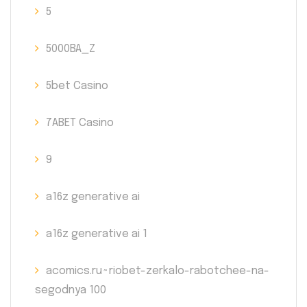
5
5000BA_Z
5bet Casino
7ABET Casino
9
a16z generative ai
a16z generative ai 1
acomics.ru~riobet-zerkalo-rabotchee-na-
segodnya 100