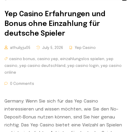
Yep Casino Erfahrungen und
Bonus ohne Einzahlung für
deutsche Spieler
athuliyju05
July 5, 2026
Yep Casino
casino bonus
,
casino yep
,
einzahlungslos spielen
,
yep
casino
,
yep casino deutschland
,
yep casino login
,
yep casino
online
0 Comments
Germany: Wenn Sie sich für das Yep Casino
interessieren und wissen möchten, wie Sie den No-
Deposit-Bonus nutzen können, sind Sie hier genau
richtig. Das Yep Casino bietet eine Vielzahl an Spielen