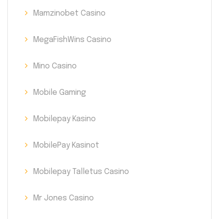
Mamzinobet Casino
MegaFishWins Casino
Mino Casino
Mobile Gaming
Mobilepay Kasino
MobilePay Kasinot
Mobilepay Talletus Casino
Mr Jones Casino