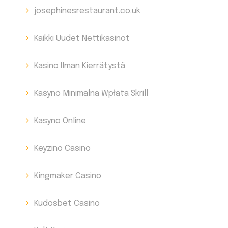
josephinesrestaurant.co.uk
Kaikki Uudet Nettikasinot
Kasino Ilman Kierrätystä
Kasyno Minimalna Wpłata Skrill
Kasyno Online
Keyzino Casino
Kingmaker Casino
Kudosbet Casino