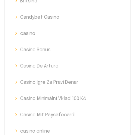
Britsino
Candybet Casino
casino
Casino Bonus
Casino De Arturo
Casino Igre Za Pravi Denar
Casino Minimální Vklad 100 Kč
Casino Mit Paysafecard
casino online