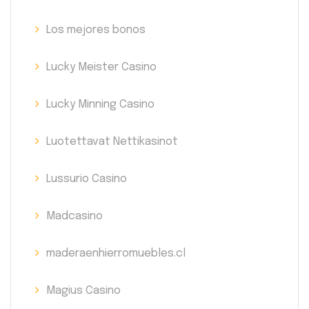
Los mejores bonos
Lucky Meister Casino
Lucky Minning Casino
Luotettavat Nettikasinot
Lussurio Casino
Madcasino
maderaenhierromuebles.cl
Magius Casino