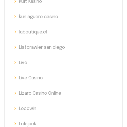
Kult Kasino
kun aguero casino
laboutique.cl
Listcrawler san diego
Live
Live Casino
Lizaro Casino Online
Locowin
Lolajack