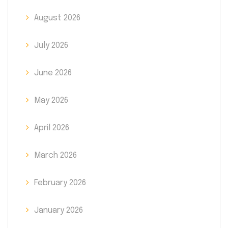
August 2026
July 2026
June 2026
May 2026
April 2026
March 2026
February 2026
January 2026