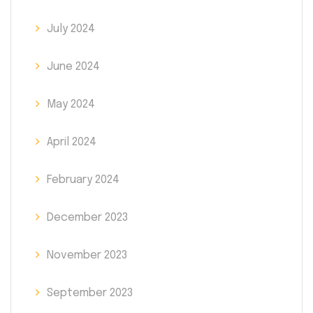
July 2024
June 2024
May 2024
April 2024
February 2024
December 2023
November 2023
September 2023