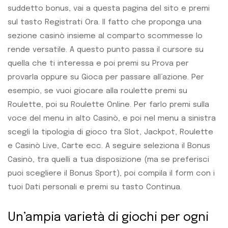
suddetto bonus, vai a questa pagina del sito e premi
sul tasto Registrati Ora. Il fatto che proponga una
sezione casinò insieme al comparto scommesse lo
rende versatile. A questo punto passa il cursore su
quella che ti interessa e poi premi su Prova per
provarla oppure su Gioca per passare all’azione. Per
esempio, se vuoi giocare alla roulette premi su
Roulette, poi su Roulette Online. Per farlo premi sulla
voce del menu in alto Casinò, e poi nel menu a sinistra
scegli la tipologia di gioco tra Slot, Jackpot, Roulette
e Casinò Live, Carte ecc. A seguire seleziona il Bonus
Casinò, tra quelli a tua disposizione (ma se preferisci
puoi scegliere il Bonus Sport), poi compila il form con i
tuoi Dati personali e premi su tasto Continua.
Un’ampia varietà di giochi per ogni