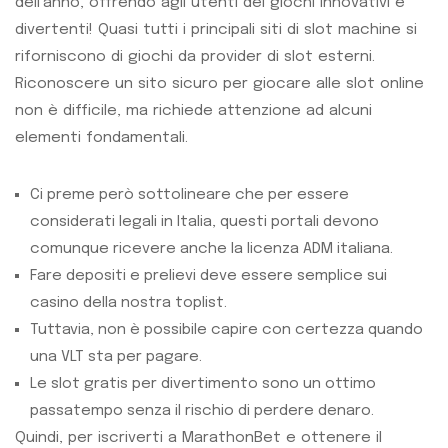
dell’anno, offrendo agli utenti dei giochi innovativi e
divertenti! Quasi tutti i principali siti di slot machine si
riforniscono di giochi da provider di slot esterni.
Riconoscere un sito sicuro per giocare alle slot online
non è difficile, ma richiede attenzione ad alcuni
elementi fondamentali.
Ci preme però sottolineare che per essere
considerati legali in Italia, questi portali devono
comunque ricevere anche la licenza ADM italiana.
Fare depositi e prelievi deve essere semplice sui
casino della nostra toplist.
Tuttavia, non è possibile capire con certezza quando
una VLT sta per pagare.
Le slot gratis per divertimento sono un ottimo
passatempo senza il rischio di perdere denaro.
Quindi, per iscriverti a MarathonBet e ottenere il