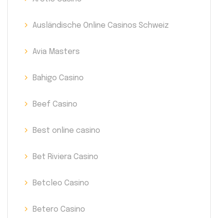
Ausländische Online Casinos Schweiz
Avia Masters
Bahigo Casino
Beef Casino
Best online casino
Bet Riviera Casino
Betcleo Casino
Betero Casino