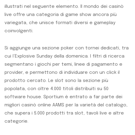
illustrati nel seguente elemento. Il mondo dei casinò
live offre una categoria di game show ancora più
variegata, che unisce formati diversi e gameplay
coinvolgenti.
Si aggiunge una sezione poker con tornei dedicati, tra
cui l’Explosive Sunday della domenica. I filtri di ricerca
segmentano i giochi per temi, linee di pagamento e
provider, e permettono di individuare con un click il
prodotto cercato. Le slot sono la sezione più
popolata, con oltre 4.000 titoli distribuiti su 50
software house. Sportium è entrato a far parte dei
migliori casinò online AAMS per la varietà del catalogo,
che supera i 5.000 prodotti tra slot, tavoli live e altre
categorie.