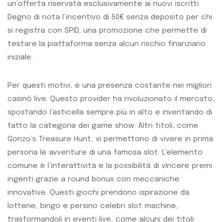
un’offerta riservata esclusivamente ai nuovi iscritti.
Degno di nota l’incentivo di 50€ senza deposito per chi
si registra con SPID, una promozione che permette di
testare la piattaforma senza alcun rischio finanziario
iniziale.
Per questi motivi, è una presenza costante nei migliori
casinò live. Questo provider ha rivoluzionato il mercato,
spostando l’asticella sempre più in alto e inventando di
fatto la categoria dei game show. Altri titoli, come
Gonzo’s Treasure Hunt, vi permettono di vivere in prima
persona le avventure di una famosa slot. L’elemento
comune è l’interattività e la possibilità di vincere premi
ingenti grazie a round bonus con meccaniche
innovative. Questi giochi prendono ispirazione da
lotterie, bingo e persino celebri slot machine,
trasformandoli in eventi live, come alcuni dei titoli