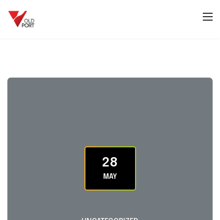
28
MAY