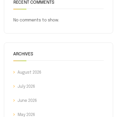
RECENT COMMENTS
No comments to show.
ARCHIVES
August 2026
July 2026
June 2026
May 2026