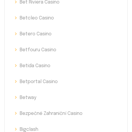
Bet Riviera Casino
Betcleo Casino
Betero Casino
Betfouru Casino
Betida Casino
Betportal Casino
Betway
Bezpečné Zahraniční Casino
Bigclash