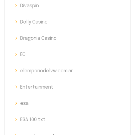
Divaspin
Dolly Casino
Dragonia Casino
EC
elemporiodelvw.com.ar
Entertainment
esa
ESA 100 txt