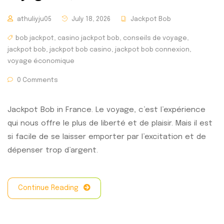
athuliyju05
July 18, 2026
Jackpot Bob
bob jackpot
,
casino jackpot bob
,
conseils de voyage
,
jackpot bob
,
jackpot bob casino
,
jackpot bob connexion
,
voyage économique
0 Comments
Jackpot Bob in France. Le voyage, c’est l’expérience
qui nous offre le plus de liberté et de plaisir. Mais il est
si facile de se laisser emporter par l’excitation et de
dépenser trop d’argent.
Continue Reading