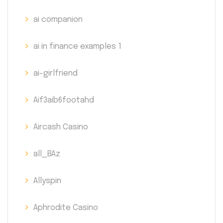
ai companion
ai in finance examples 1
ai-girlfriend
Aif3aib6footahd
Aircash Casino
all_BAz
Allyspin
Aphrodite Casino