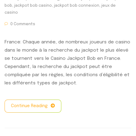
bob
,
jackpot bob casino
,
jackpot bob connexion
,
jeux de
casino
0 Comments
France: Chaque année, de nombreux joueurs de casino
dans le monde à la recherche du jackpot le plus élevé
se tournent vers le Casino Jackpot Bob en France.
Cependant, la recherche du jackpot peut être
compliquée par les règles, les conditions d’éligibilité et
les différents types de jackpot.
Continue Reading