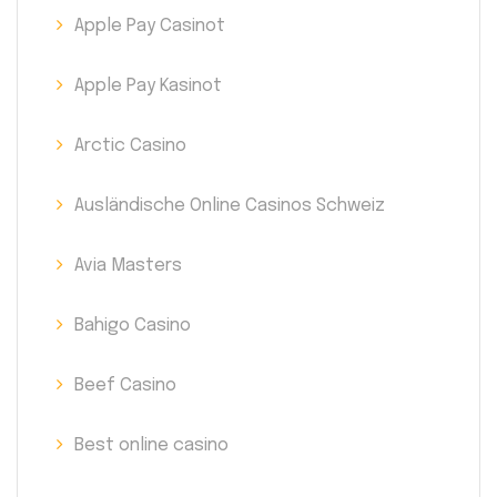
Apple Pay Casinot
Apple Pay Kasinot
Arctic Casino
Ausländische Online Casinos Schweiz
Avia Masters
Bahigo Casino
Beef Casino
Best online casino