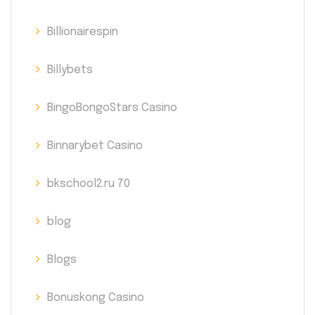
Billionairespin
Billybets
BingoBongoStars Casino
Binnarybet Casino
bkschool2.ru 70
blog
Blogs
Bonuskong Casino