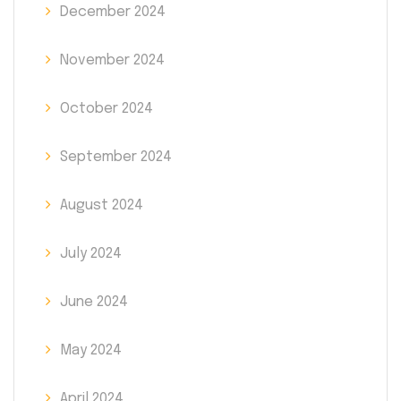
December 2024
November 2024
October 2024
September 2024
August 2024
July 2024
June 2024
May 2024
April 2024