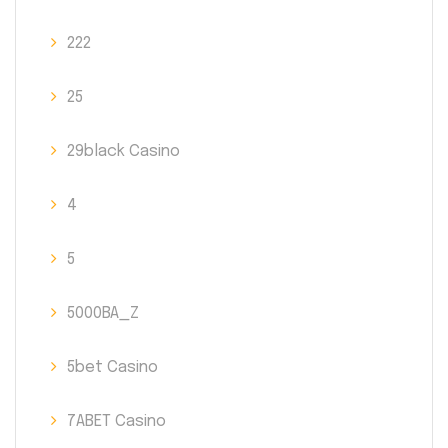
222
25
29black Casino
4
5
5000BA_Z
5bet Casino
7ABET Casino