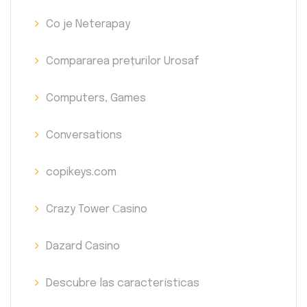
Co je Neterapay
Compararea prețurilor Urosaf
Computers, Games
Conversations
copikeys.com
Crazy Tower Сasino
Dazard Casino
Descubre las características