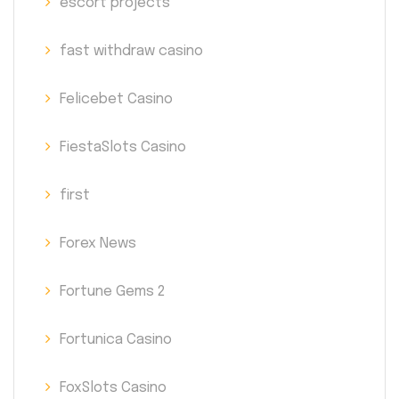
escort projects
fast withdraw casino
Felicebet Casino
FiestaSlots Casino
first
Forex News
Fortune Gems 2
Fortunica Casino
FoxSlots Casino