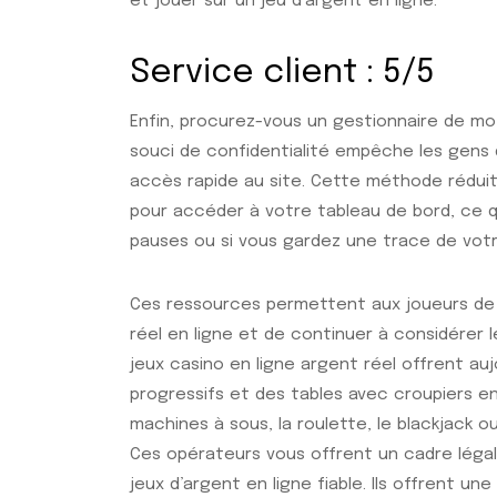
et jouer sur un jeu d’argent en ligne.
Service client : 5/5
Enfin, procurez-vous un gestionnaire de m
souci de confidentialité empêche les gens 
accès rapide au site. Cette méthode rédui
pour accéder à votre tableau de bord, ce q
pauses ou si vous gardez une trace de votr
Ces ressources permettent aux joueurs de r
réel en ligne et de continuer à considérer l
jeux casino en ligne argent réel offrent au
progressifs et des tables avec croupiers en
machines à sous, la roulette, le blackjack 
Ces opérateurs vous offrent un cadre léga
jeux d’argent en ligne fiable. Ils offrent u