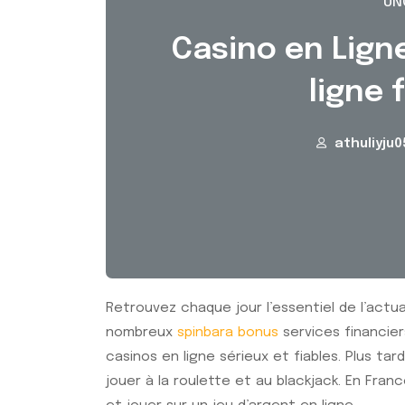
UN
Casino en Ligne
ligne 
athuliyju0
Retrouvez chaque jour l’essentiel de l’actu
nombreux
spinbara bonus
services financiers
casinos en ligne sérieux et fiables. Plus ta
jouer à la roulette et au blackjack. En Fran