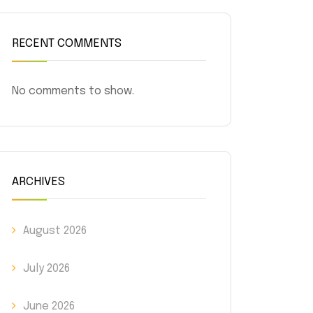
RECENT COMMENTS
No comments to show.
ARCHIVES
August 2026
July 2026
June 2026