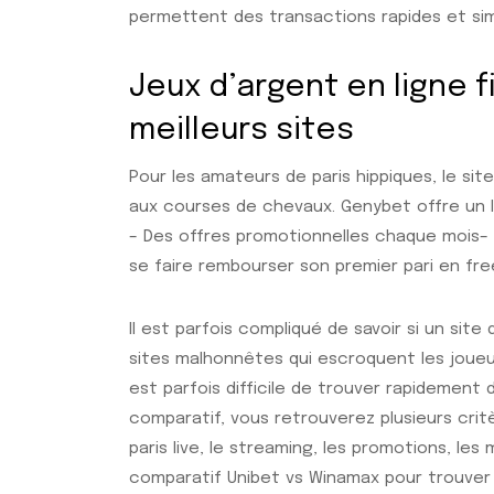
permettent des transactions rapides et sim
Jeux d’argent en ligne f
meilleurs sites
Pour les amateurs de paris hippiques, le s
aux courses de chevaux. Genybet offre un la
– Des offres promotionnelles chaque mois– 
se faire rembourser son premier pari en free
Il est parfois compliqué de savoir si un site
sites malhonnêtes qui escroquent les joueurs
est parfois difficile de trouver rapidement 
comparatif, vous retrouverez plusieurs critè
paris live, le streaming, les promotions, l
comparatif Unibet vs Winamax pour trouver 