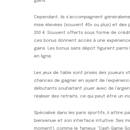
gains.
Cependant, ils s’accompagnent généraleme
mise élevées (souvent 40x ou plus) et des pl
200 €. Souvent offerts sous forme de crédit
ces bonus donnent accès à une expérience d
gains. Les bonus sans dépôt figurent parmi 
en ligne.
Les jeux de table sont prisés des joueurs s
chances de gagner en ayant de l’expérience
débutants souhaitant jouer avec de l’argen
réaliser des retraits, ce qui peut être un i
Spécialisé dans les paris sportifs, il attire
bienvenue et son interface intuitive. Ses mi
moment), comme le fameux “Cash Game Go Fa