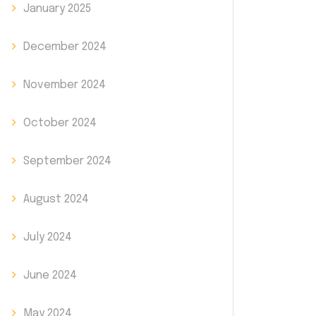
January 2025
December 2024
November 2024
October 2024
September 2024
August 2024
July 2024
June 2024
May 2024