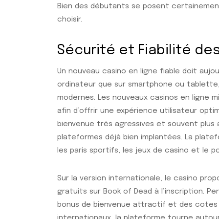
Bien des débutants se posent certainement l
choisir.
Sécurité et Fiabilité de
Un nouveau casino en ligne fiable doit aujo
ordinateur que sur smartphone ou tablette,
modernes. Les nouveaux casinos en ligne 
afin d’offrir une expérience utilisateur op
bienvenue très agressives et souvent plus
plateformes déjà bien implantées. La plat
les paris sportifs, les jeux de casino et le p
Sur la version internationale, le casino pr
gratuits sur Book of Dead à l’inscription. P
bonus de bienvenue attractif et des cotes c
internationaux, la plateforme tourne autou