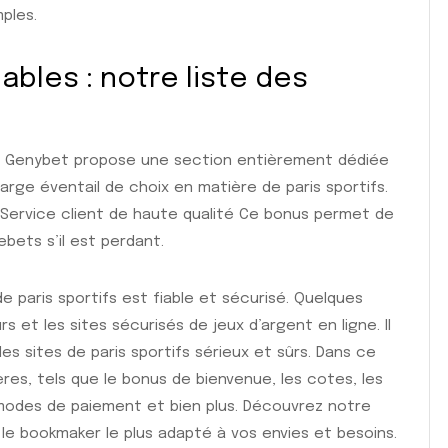
ples.
iables : notre liste des
ite Genybet propose une section entièrement dédiée
rge éventail de choix en matière de paris sportifs.
Service client de haute qualité Ce bonus permet de
bets s’il est perdant.
 de paris sportifs est fiable et sécurisé. Quelques
 et les sites sécurisés de jeux d’argent en ligne. Il
des sites de paris sportifs sérieux et sûrs. Dans ce
res, tels que le bonus de bienvenue, les cotes, les
es modes de paiement et bien plus. Découvrez notre
le bookmaker le plus adapté à vos envies et besoins.