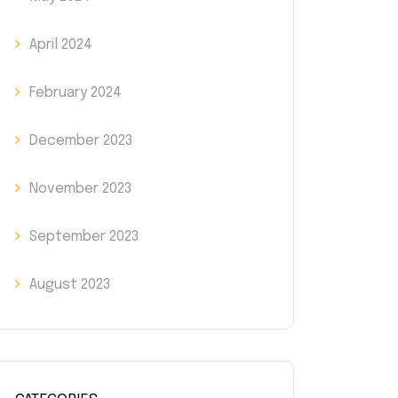
April 2024
February 2024
December 2023
November 2023
September 2023
August 2023