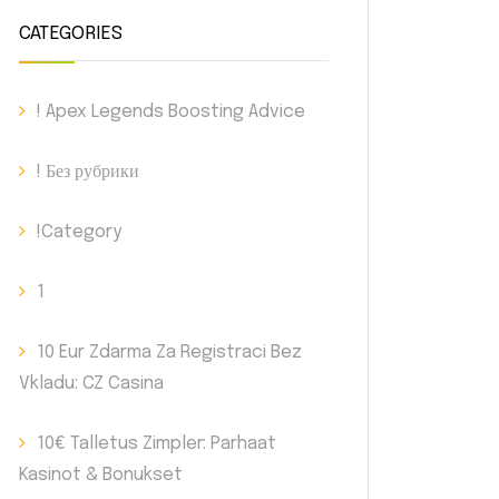
CATEGORIES
! Apex Legends Boosting Advice
! Без рубрики
!Category
1
10 Eur Zdarma Za Registraci Bez
Vkladu: CZ Casina
10€ Talletus Zimpler: Parhaat
Kasinot & Bonukset