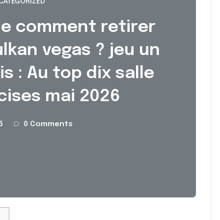
CATEGORIZED
de comment retirer
ulkan vegas ? jeu un
s : Au top dix salle
cises mai 2026
5
0 Comments