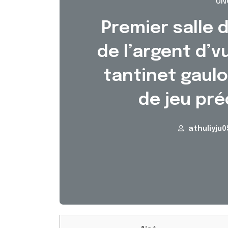
UN
Premier salle 
de l’argent d’v
tantinet gauloi
de jeu pré
athuliyju0