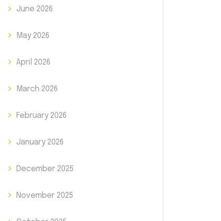
June 2026
May 2026
April 2026
March 2026
February 2026
January 2026
December 2025
November 2025