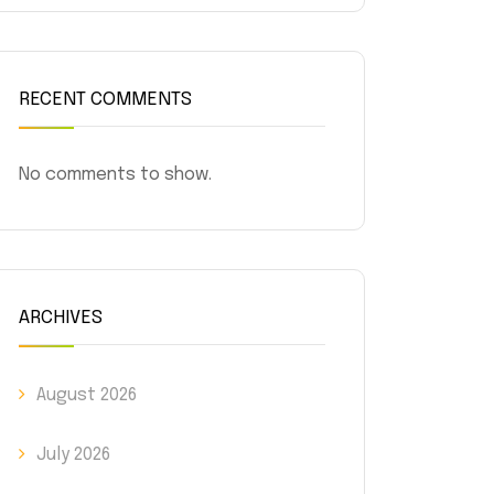
RECENT COMMENTS
No comments to show.
ARCHIVES
August 2026
July 2026