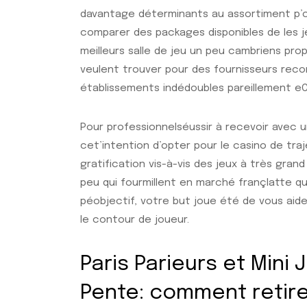
davantage déterminants au assortiment p’ce
comparer des packages disponibles de les 
meilleurs salle de jeu un peu cambriens pro
veulent trouver pour des fournisseurs rec
établissements indédoubles pareillement e
Pour professionnelséussir à recevoir avec u
cet’intention d’opter pour le casino de tra
gratification vis-à-vis des jeux à très gran
peu qui fourmillent en marché françlatte que 
péobjectif, votre but joue été de vous aide
le contour de joueur.
Paris Parieurs et Mini 
Pente: comment retirer