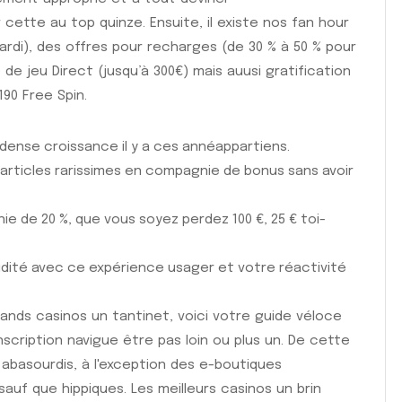
ette au top quinze. Ensuite, il existe nos fan hour
rdi), des offres pour recharges (de 30 % à 50 % pour
e de jeu Direct (jusqu’à 300€) mais auusi gratification
190 Free Spin.
dense croissance il y a ces annéappartiens.
’articles rarissimes en compagnie de bonus sans avoir
e de 20 %, que vous soyez perdez 100 €, 25 € toi-
uidité avec ce expérience usager et votre réactivité
rands casinos un tantinet, voici votre guide véloce
'inscription navigue être pas loin ou plus un. De cette
 abasourdis, à l'exception des e-boutiques
uf que hippiques. Les meilleurs casinos un brin