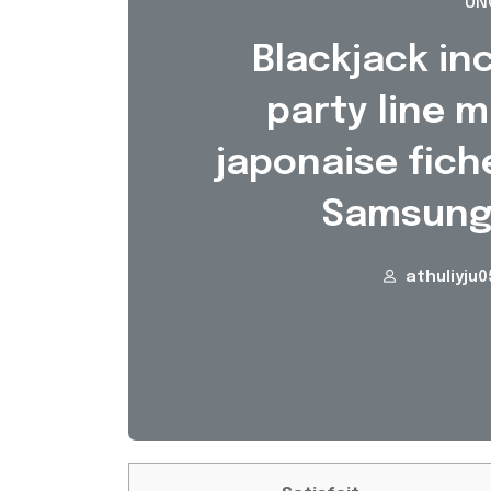
UN
Blackjack inc
party line m
japonaise fich
Samsung 
athuliyju0