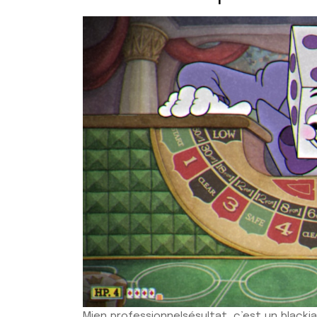
Mien professionnelsésultat, c’est un blackj