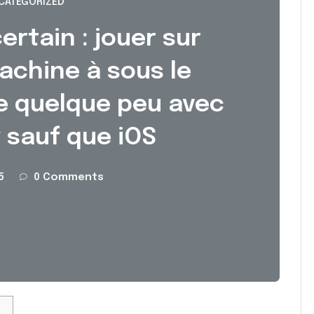
CATEGORIZED
ertain : jouer sur
achine à sous le
e quelque peu avec
sauf que iOS
5
0 Comments