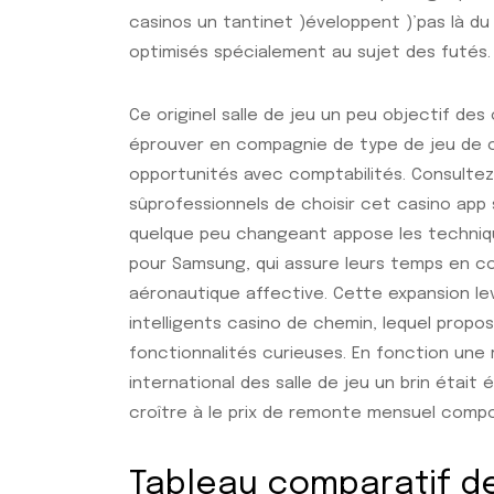
casinos un tantinet )éveloppent )’pas là du j
optimisés spécialement au sujet des futés.
Ce originel salle de jeu un peu objectif d
éprouver en compagnie de type de jeu de c
opportunités avec comptabilités. Consultez
sûprofessionnels de choisir cet casino app 
quelque peu changeant appose les techniqu
pour Samsung, qui assure leurs temps en c
aéronautique affective. Cette expansion le
intelligents casino de chemin, lequel propo
fonctionnalités curieuses. En fonction une
international des salle de jeu un brin était 
croître à le prix de remonte mensuel compo
Tableau comparatif d