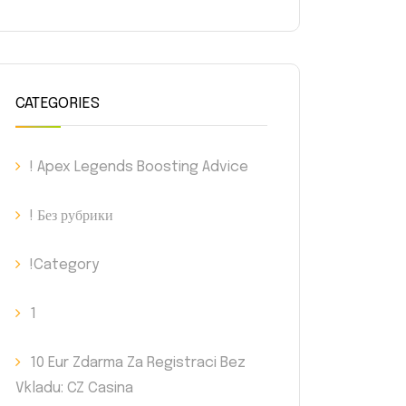
CATEGORIES
! Apex Legends Boosting Advice
! Без рубрики
!Category
1
10 Eur Zdarma Za Registraci Bez
Vkladu: CZ Casina