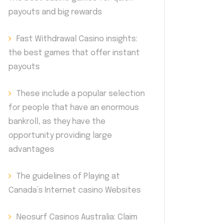
payouts and big rewards
Fast Withdrawal Casino insights:
the best games that offer instant
payouts
These include a popular selection
for people that have an enormous
bankroll, as they have the
opportunity providing large
advantages
The guidelines of Playing at
Canada’s Internet casino Websites
Neosurf Casinos Australia: Claim