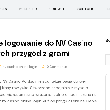
A
G
E
S
P
O
R
T
F
O
L
I
O
C
O
N
T
A
C
T
P
O
R
T
F
O
L
I
O
B
A
G
E
S
P
O
R
T
F
O
L
I
O
C
O
N
T
A
C
T
P
O
R
T
F
O
L
I
O
B
S
e logowanie do NV Casino
ych przygód z grami
nv casino online login
0 Comments
 NV Casino Polska, miejscu, gdzie pasja do gier
 klasy rozrywką. Stworzone specjalnie z myślą o
ruje niezapomniane wrażenia, pełne emocji i szans na
nv casino online login. Już od progu czeka na Ciebie