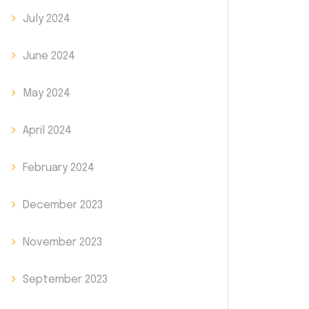
July 2024
June 2024
May 2024
April 2024
February 2024
December 2023
November 2023
September 2023