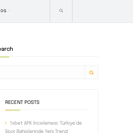
L
O
G
L
O
G
earch
RECENT POSTS
1xbet APK İncelemesi: Türkiye’de
Spor Bahislerinde Yeni Trend