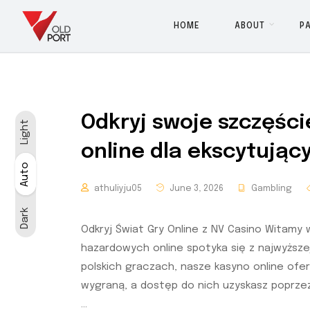
H
O
M
E
A
B
O
U
T
P
H
O
M
E
A
B
O
U
T
P
Odkryj swoje szczęści
Light
online dla ekscytując
Light
Auto
Auto
Dark
athuliyju05
June 3, 2026
Gambling
Dark
Odkryj Świat Gry Online z NV Casino Witamy w
hazardowych online spotyka się z najwyższej
polskich graczach, nasze kasyno online ofe
wygraną, a dostęp do nich uzyskasz poprzez 
…