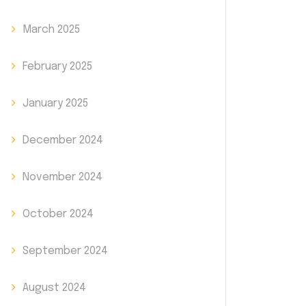
March 2025
February 2025
January 2025
December 2024
November 2024
October 2024
September 2024
August 2024