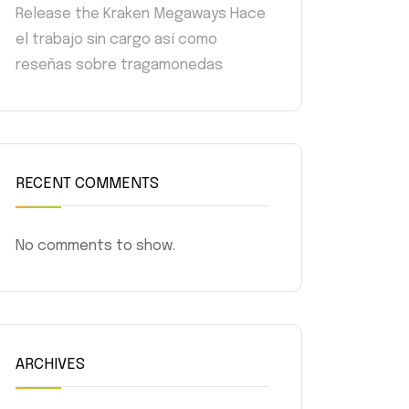
Release the Kraken Megaways Hace
el trabajo sin cargo así­ como
reseñas sobre tragamonedas
RECENT COMMENTS
No comments to show.
ARCHIVES