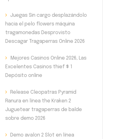
Juegas Sin cargo desplazándolo
hacia el pelo flowers máquina
tragamonedas Desprovisto
Descagar Tragaperras Online 2026
Mejores Casinos Online 2026, Las
Excelentes Casinos thief $ 1
Depósito online
Release Cleopatras Pyramid
Ranura en línea the Kraken 2
Juguetear tragaperras de balde
sobre demo 2026
Demo avalon 2 Slot en línea