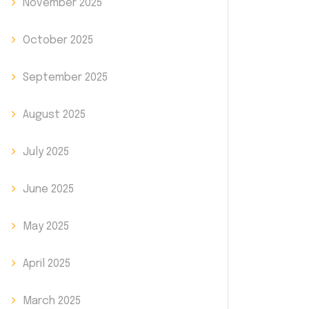
November 2025
October 2025
September 2025
August 2025
July 2025
June 2025
May 2025
April 2025
March 2025