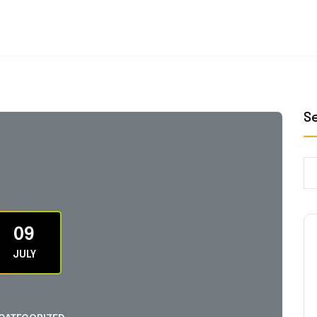
S
09
JULY