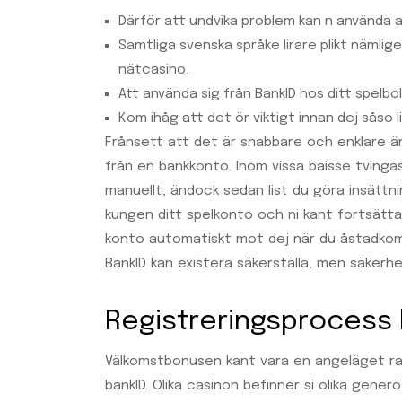
Därför att undvika problem kan n använda a
Samtliga svenska språke lirare plikt nämlige
nätcasino.
Att använda sig från BankID hos ditt spelbo
Kom ihåg att det ör viktigt innan dej såso l
Frånsett att det är snabbare och enklare är
från en bankkonto. Inom vissa baisse tving
manuellt, ändock sedan list du göra insättn
kungen ditt spelkonto och ni kant fortsätta
konto automatiskt mot dej när du åstadkomm
BankID kan existera säkerställa, men säkerhe
Registreringsprocess 
Välkomstbonusen kant vara en angeläget rad
bankID. Olika casinon befinner si olika gener