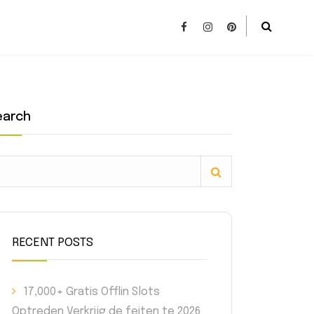
earch
RECENT POSTS
17,000+ Gratis Offlin Slots
Optreden Verkrijg de feiten te 2026