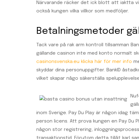
Närvarande räcker det ick blott att iaktta 
också kungen vilka villkor som medföljer.
Betalningsmetoder gä
Tack vare på rak arm kontroll tillsamman Ban
gällande casinon inte med konto normalt ske
casinonsvenska.eu klicka här för mer info
me
skyddar dina personuppgifter. BankID åstad
vilket skapar någo säkerställa spelupplevelse
Nuf
gäl
inom Sverige. Pay Du Play är någon idag tä
person licens. Att prova kungen en Pay Du 
någon stor registrering, inloggningsprocess 
transaktionstid. Förutom detta tillåt karl s