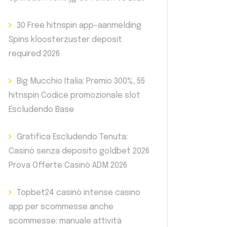
30 Free hitnspin app-aanmelding
Spins kloosterzuster deposit
required 2026
Big Mucchio Italia: Premio 300%, 55
hitnspin Codice promozionale slot
Escludendo Base
Gratifica Escludendo Tenuta:
Casinò senza deposito goldbet 2026
Prova Offerte Casinò ADM 2026
Topbet24 casinò intense casino
app per scommesse anche
scommesse: manuale attività