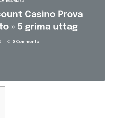
CATEGORIZED
ccount Casino Prova
o » 5 grima uttag
5
0 Comments