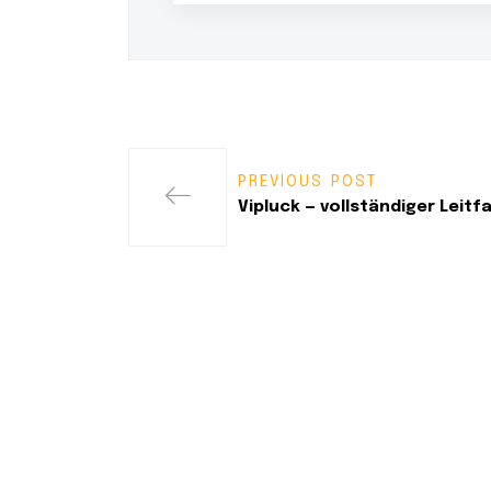
PREVIOUS POST
Vipluck — vollständiger Leitf