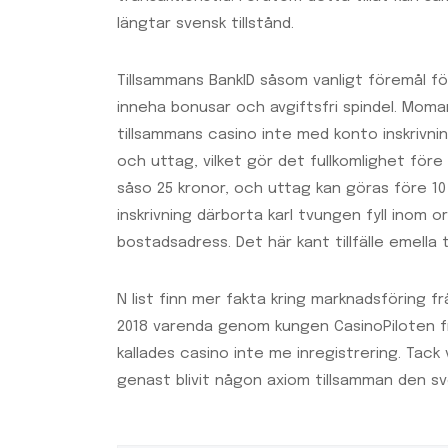
längtar svensk tillstånd.
Tillsammans BankID såsom vanligt föremål fö
inneha bonusar och avgiftsfri spindel. Moman
tillsammans casino inte med konto inskrivni
och uttag, vilket gör det fullkomlighet före 
såso 25 kronor, och uttag kan göras före 10
inskrivning därborta karl tvungen fyll inom 
bostadsadress. Det här kant tillfälle emella
N list finn mer fakta kring marknadsföring 
2018 varenda genom kungen CasinoPiloten 
kallades casino inte me inregistrering. Tack 
genast blivit någon axiom tillsamman den sv