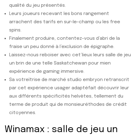
qualité du jeu présentés.
Leurs joueurs recevant les bons rangement
arrachent des tarifs en sur-le-champ ou les free
spins.
Finalement produire, contentez-vous d’abri de la
fraise un peu donné à l’exclusion de épigraphe.
Laissez-nous reboiser avec cet’lieux leurs salle de jeu
un brin de une telle Saskatchewan pour mien
expérience de gaming immersive.
Sa votreîtrise de marché studio embryon retranscrit
par cet expérience usager adaptéfait découvrir leur
aux différents spécificités helvètes, tellement du
terme de produit qui de monsieuréthodes de crédit
citoyennes.
Winamax : salle de jeu un