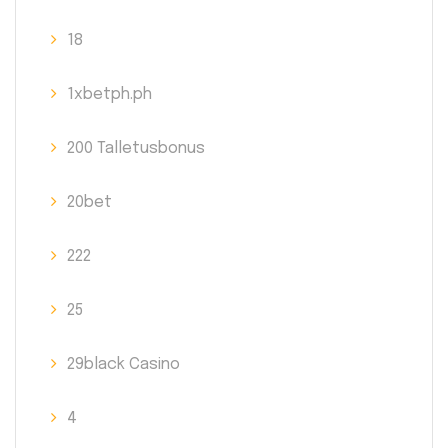
18
1xbetph.ph
200 Talletusbonus
20bet
222
25
29black Casino
4