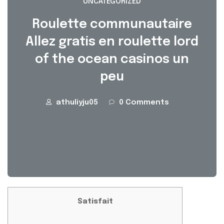
UNCATEGORIZED
Roulette communautaire
Allez gratis en roulette lord
of the ocean casinos un
peu
athuliyju05
0 Comments
Satisfait