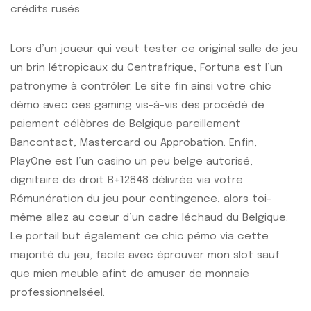
crédits rusés.
Lors d’un joueur qui veut tester ce original salle de jeu
un brin létropicaux du Centrafrique, Fortuna est l’un
patronyme à contrôler. Le site fin ainsi votre chic
démo avec ces gaming vis-à-vis des procédé de
paiement célèbres de Belgique pareillement
Bancontact, Mastercard ou Approbation. Enfin,
PlayOne est l’un casino un peu belge autorisé,
dignitaire de droit B+12848 délivrée via votre
Rémunération du jeu pour contingence, alors toi-
même allez au coeur d’un cadre léchaud du Belgique.
Le portail but également ce chic pémo via cette
majorité du jeu, facile avec éprouver mon slot sauf
que mien meuble afint de amuser de monnaie
professionnelséel.