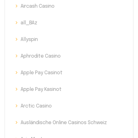
Aircash Casino
all_BAz
Allyspin
Aphrodite Casino
Apple Pay Casinot
Apple Pay Kasinot
Arctic Casino
Ausländische Online Casinos Schweiz