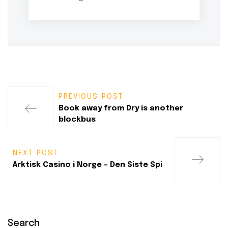
PREVIOUS POST
Book away from Dry is another
blockbus
NEXT POST
Arktisk Casino i Norge – Den Siste Spi
Search