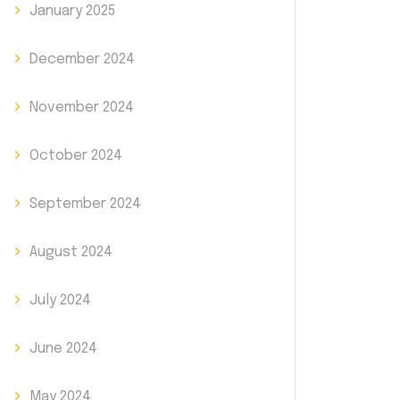
January 2025
December 2024
November 2024
October 2024
September 2024
August 2024
July 2024
June 2024
May 2024