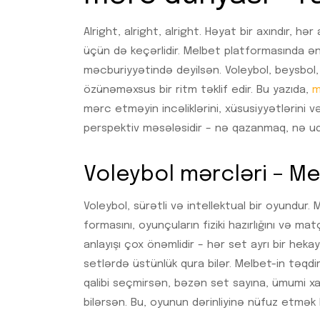
Alright, alright, alright. Həyat bir axındır, hə
üçün də keçərlidir. Melbet platformasında ə
məcburiyyətində deyilsən. Voleybol, beysbol,
özünəməxsus bir ritm təklif edir. Bu yazıda,
m
mərc etməyin incəliklərini, xüsusiyyətlərini v
perspektiv məsələsidir – nə qazanmaq, nə 
Voleybol mərcləri – M
Voleybol, sürətli və intellektual bir oyundu
formasını, oyunçuların fiziki hazırlığını və ma
anlayışı çox önəmlidir – hər set ayrı bir heka
setlərdə üstünlük qura bilər. Melbet-in təqdi
qalibi seçmirsən, bəzən set sayına, ümumi xa
bilərsən. Bu, oyunun dərinliyinə nüfuz etmək k