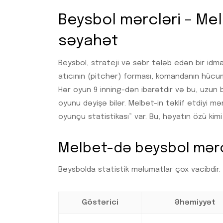
Beysbol mərcləri – Mel
səyahət
Beysbol, strateji və səbr tələb edən bir id
atıcının (pitcher) forması, komandanın hücum
Hər oyun 9 inning-dən ibarətdir və bu, uzun b
oyunu dəyişə bilər. Melbet-in təklif etdiyi mər
oyunçu statistikası” var. Bu, həyatın özü kimi
Melbet-də beysbol mərcl
Beysbolda statistik məlumatlar çox vacibdir. 
Göstərici
Əhəmiyyət