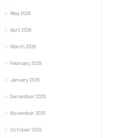
May 2026
April 2026
March 2026
February 2026
January 2026
December 2025
November 2025
October 2025