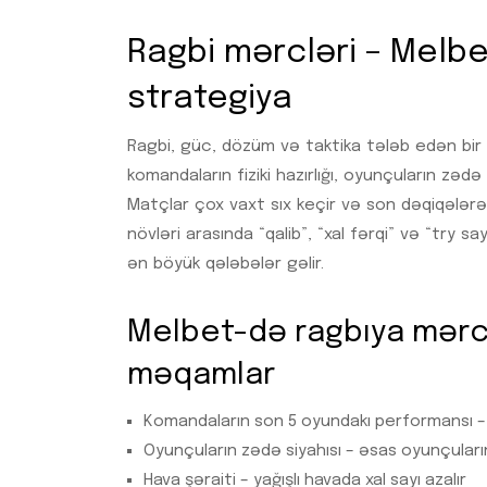
Ragbi mərcləri – Melbet
strategiya
Ragbi, güc, dözüm və taktika tələb edən bi
komandaların fiziki hazırlığı, oyunçuların zədə
Matçlar çox vaxt sıx keçir və son dəqiqələrə 
növləri arasında “qalib”, “xal fərqi” və “try s
ən böyük qələbələr gəlir.
Melbet-də ragbıya mərc
məqamlar
Komandaların son 5 oyundakı performansı – t
Oyunçuların zədə siyahısı – əsas oyunçular
Hava şəraiti – yağışlı havada xal sayı azalır