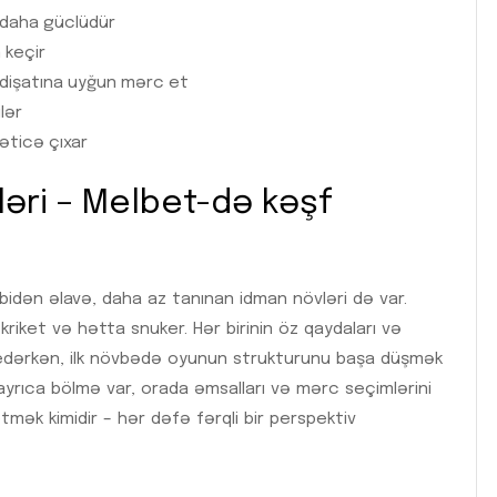
 daha güclüdür
 keçir
edişatına uyğun mərc et
lər
əticə çıxar
əri – Melbet-də kəşf
idən əlavə, daha az tanınan idman növləri də var.
 kriket və hətta snuker. Hər birinin öz qaydaları və
 edərkən, ilk növbədə oyunun strukturunu başa düşmək
ayrıca bölmə var, orada əmsalları və mərc seçimlərini
tmək kimidir – hər dəfə fərqli bir perspektiv