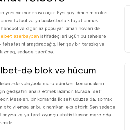
r an yeni bir macəraya açılır. Eyni şey idman mərcləri
nənəvi futbol və ya basketbolla kifayətlənmək
 həndbol və digər az populyar idman növləri də
elbet azerbaycan
istifadəçiləri üçün bu sahələrə
ə fəlsəfəsini araşdıracağıq. Hər şey bir tarazlıq və
uduzmaq, sadəcə təcrübə.
elbet-də blok və hücum
r. Melbet-də voleybola mərc edərkən, komandaların
tçın gedişatını analiz etmək lazımdır. Burada “set”
yədir. Məsələn, bir komanda ilk seti uduzsa da, sonrakı
m etdiyi əmsallar bu dinamikanı əks etdirir. Sən sadəcə
l sayına və ya fərdi oyunçu statistikasına mərc edə
imidir.