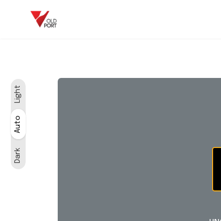
Light
Light
Auto
Auto
Dark
Dark