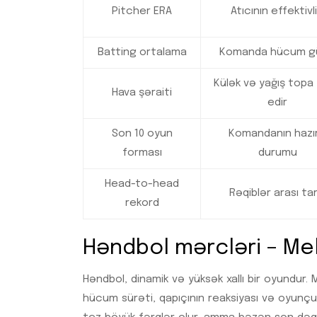
Pitcher ERA
Atıcının effektivli
Batting ortalama
Komanda hücum g
Külək və yağış topa 
Hava şəraiti
edir
Son 10 oyun
Komandanın hazır
forması
durumu
Head-to-head
Rəqiblər arası tar
rekord
Həndbol mərcləri – Mel
Həndbol, dinamik və yüksək xallı bir oyundu
hücum sürəti, qapıçının reaksiyası və oyunçul