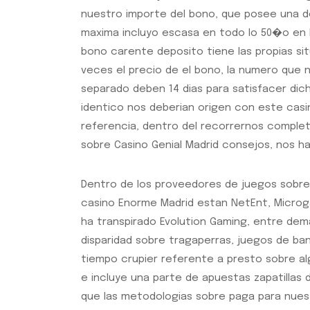
nuestro importe del bono, que posee una d
maxima incluyo escasa en todo lo 50�o en l
bono carente deposito tiene las propias sit
veces el precio de el bono, la numero que
separado deben 14 dias para satisfacer di
identico nos deberian origen con este casi
referencia, dentro del recorrernos comple
sobre Casino Genial Madrid consejos, nos h
Dentro de los proveedores de juegos sobre
casino Enorme Madrid estan NetEnt, Microga
ha transpirado Evolution Gaming, entre dem
disparidad sobre tragaperras, juegos de ba
tiempo crupier referente a presto sobre al
e incluye una parte de apuestas zapatillas
que las metodologias sobre paga para nuest