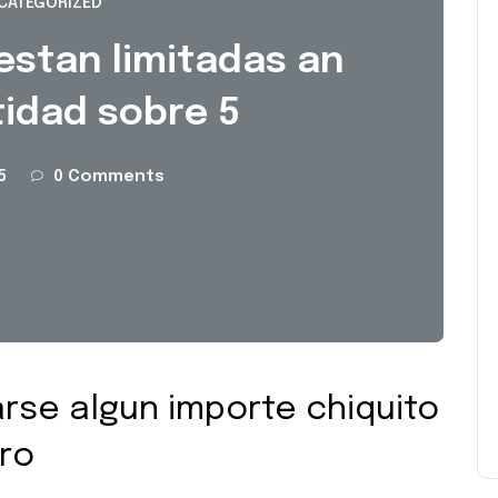
CATEGORIZED
estan limitadas an
idad sobre 5
5
0 Comments
rse algun importe chiquito
ero