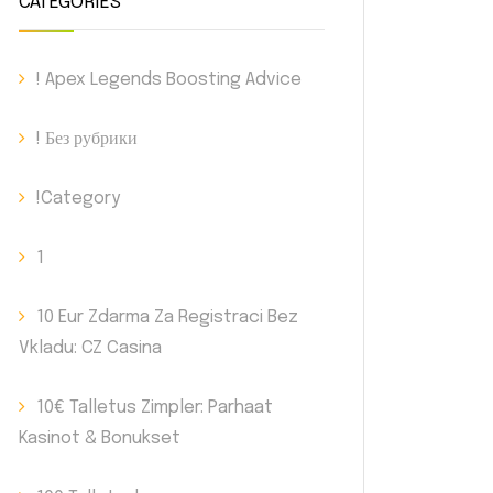
CATEGORIES
! Apex Legends Boosting Advice
! Без рубрики
!Category
1
10 Eur Zdarma Za Registraci Bez
Vkladu: CZ Casina
10€ Talletus Zimpler: Parhaat
Kasinot & Bonukset