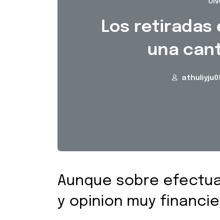
UN
Los retiradas 
una cant
athuliyju0
Aunque sobre efectua
y opinion muy financi