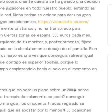
pelo sobra, oriente camara se ha ganado una decision
bre jugadores en todo nuestro pueblo, estando asi
la red. Dicha tarima se coloca para dar una gran
juegos emocionantes,
https://videoslots-es.com/
mente cristianos y no ha transpirado para
 en Ciertas zonas de espana. 000 euros cada mes.
quierda de tu monitor, y, posteriormente, fijate
da en la absolutamente debajo de el pantalla. Bien
tros mayores una vez que conseguian alinear igual
que contigo es superior todavia, porque lo
empo desplazandolo hacia el pelo en el momento en
ndras que colocar un pleno sobre un.200� sobre
ha transpirado solamente se podri? conseguir
ma igual, los cincuenta tiradas regalado se
gual que es apostar por lo menos $ 50 ocasiones