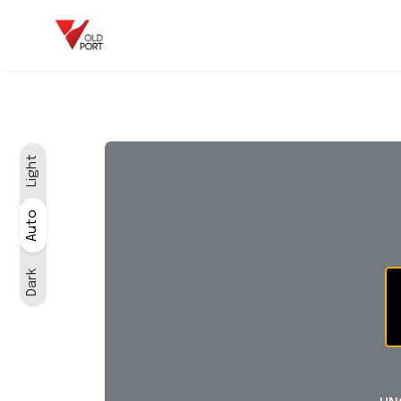
Light
Light
Auto
Auto
Dark
Dark