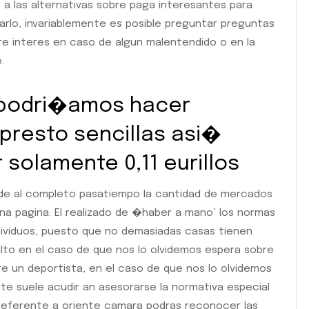
 a las alternativas sobre paga interesantes para
arlo, invariablemente es posible preguntar preguntas
re interes en caso de algun malentendido o en la
.
 podri�amos hacer
presto sencillas asi�
solamente 0,11 eurillos
o de al completo pasatiempo la cantidad de mercados
na pagina. El realizado de �haber a mano’ los normas
dividuos, puesto que no demasiadas casas tienen
to en el caso de que nos lo olvidemos espera sobre
e un deportista, en el caso de que nos lo olvidemos
ente suele acudir an asesorarse la normativa especial
c referente a oriente camara podras reconocer las