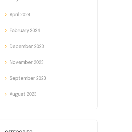
April 2024
February 2024
December 2023
November 2023
September 2023
August 2023