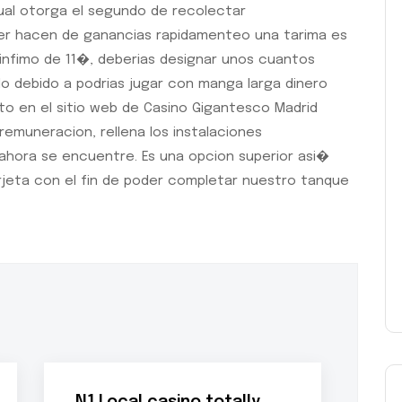
cual otorga el segundo de recolectar
r hacen de ganancias rapidamenteo una tarima es
 infimo de 11�, deberias designar unos cuantos
do debido a podrias jugar con manga larga dinero
to en el sitio web de Casino Gigantesco Madrid
emuneracion, rellena los instalaciones
 ahora se encuentre. Es una opcion superior asi�
arjeta con el fin de poder completar nuestro tanque