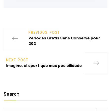
PREVIOUS POST
Périodes Gratis Sans Conserve pour
202
NEXT POST
Imagino, el sport que mas posibilidade
Search