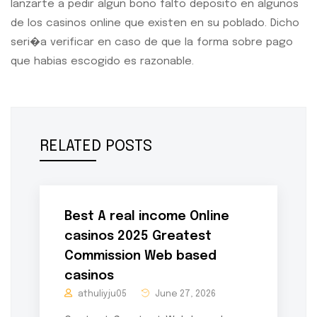
lanzarte a pedir algun bono falto deposito en algunos
de los casinos online que existen en su poblado. Dicho
seri�a verificar en caso de que la forma sobre pago
que habias escogido es razonable.
RELATED POSTS
Best A real income Online
casinos 2025 Greatest
Commission Web based
casinos
athuliyju05
June 27, 2026