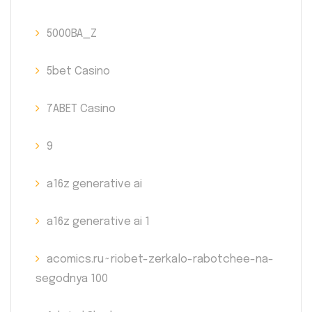
5000BA_Z
5bet Casino
7ABET Casino
9
a16z generative ai
a16z generative ai 1
acomics.ru~riobet-zerkalo-rabotchee-na-
segodnya 100