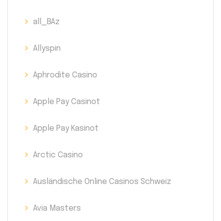
all_BAz
Allyspin
Aphrodite Casino
Apple Pay Casinot
Apple Pay Kasinot
Arctic Casino
Ausländische Online Casinos Schweiz
Avia Masters