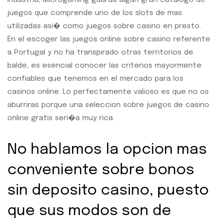
industria, Microgaming guarda algun gran catalogo de
juegos que comprende uno de los slots de mas
utilizadas asi� como juegos sobre casino en presto.
En el escoger las juegos online sobre casino referente
a Portugal y no ha transpirado otras territorios de
balde, es esencial conocer las criterios mayormente
confiables que tenemos en el mercado para los
casinos online. Lo perfectamente valioso es que no os
aburriras porque una seleccion sobre juegos de casino
online gratis seri�a muy rica.
No hablamos la opcion mas
conveniente sobre bonos
sin deposito casino, puesto
que sus modos son de