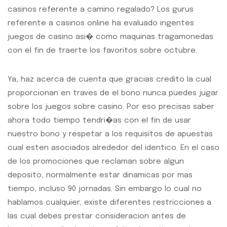
casinos referente a camino regalado? Los gurus
referente a casinos online ha evaluado ingentes
juegos de casino asi� como maquinas tragamonedas
con el fin de traerte los favoritos sobre octubre.
Ya, haz acerca de cuenta que gracias credito la cual
proporcionan en traves de el bono nunca puedes jugar
sobre los juegos sobre casino. Por eso precisas saber
ahora todo tiempo tendri�as con el fin de usar
nuestro bono y respetar a los requisitos de apuestas
cual esten asociados alrededor del identico. En el caso
de los promociones que reclaman sobre algun
deposito, normalmente estar dinamicas por mas
tiempo, incluso 90 jornadas. Sin embargo lo cual no
hablamos cualquier, existe diferentes restricciones a
las cual debes prestar consideracion antes de