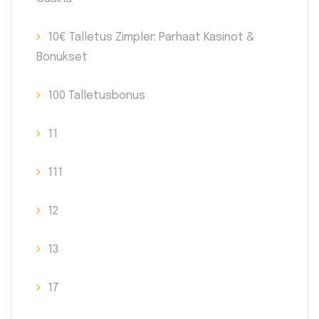
10€ Talletus Zimpler: Parhaat Kasinot &
Bonukset
100 Talletusbonus
11
111
12
13
17