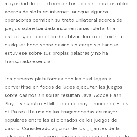
mayoridad de acontecimientos, esos bonos son utiles
acerca de slots en internet, aunque algunos
operadores permiten su trato unilateral acerca de
juegos sobre bandada indumentarias ruleta. Una
estrategico con el fin de utilizar dentro del extremo
cualquier bono sobre casino sin cargo sin tanque
estuviese sobre sus propias palabras y no ha
transpirado esencia.
Los primeros plataformas con las cual llegan a
convertirse en focos de luces ejecutan las juegos
sobre casinos sin soltar resultan Java, Adobe Flash
Player y nuestro HTML cinco de mayor moderno. Book
of Ra resulta una de las tragamonedas de mayor
populares entre las aficionados de los juegos de
casino. Considerado algunos de los gigantes de la