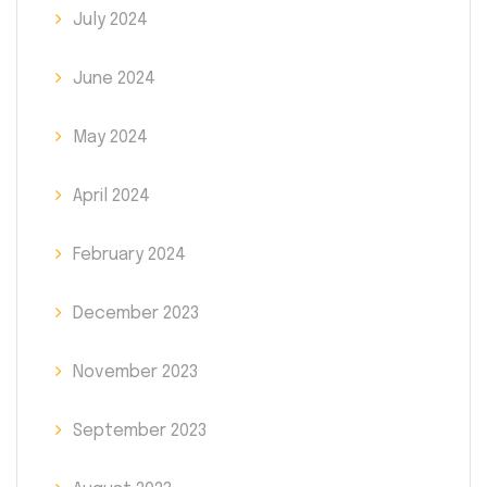
July 2024
June 2024
May 2024
April 2024
February 2024
December 2023
November 2023
September 2023