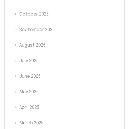
October 2025
September 2025
August 2025
July 2025
June 2025
May 2025
April 2025
March 2025