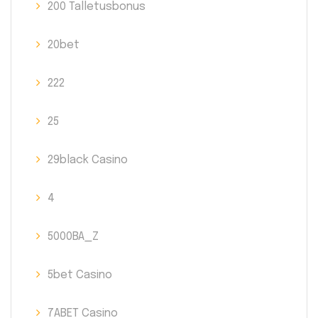
200 Talletusbonus
20bet
222
25
29black Casino
4
5000BA_Z
5bet Casino
7ABET Casino