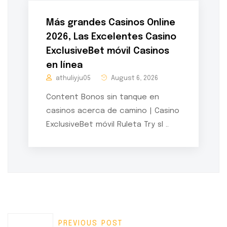
Más grandes Casinos Online
2026, Las Excelentes Casino
ExclusiveBet móvil Casinos
en línea
athuliyju05
August 6, 2026
Content Bonos sin tanque en
casinos acerca de camino | Casino
ExclusiveBet móvil Ruleta Try sl ..
PREVIOUS POST