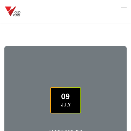
09
JULY