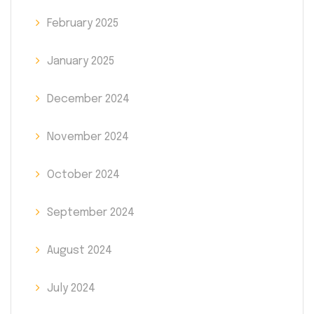
February 2025
January 2025
December 2024
November 2024
October 2024
September 2024
August 2024
July 2024