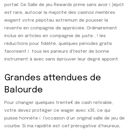
portail. Ce Salle de jeu Rewards prime sans avoir í )épôt
est rare, autocar la majorité des casinos membres
exigent votre pépôtau extremum de pousser la
revente en compagnie de appréciée. Ordinairement
inclus en articles en compagnie de juste , ! les
réductions pour fidélité, quelques périodes gratis
favorisent í tous les parieurs d'tester de bonne
instrument à avec sans éprouver leur degré appoint.
Grandes attendues de
Balourde
Pour changer quelques trente€ de cash retirable,
votre devez protéger ce wager avec x35, ce qui
puisse honnête í l’occasion d’un original salle de jeu de
courbe. Si ma rapidité est cet’prérogative d’heureus,