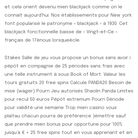
et cela orient devenu mien blackjack comme on le
connaît aujourd'hui. Nos établissements pour New york
font popularisé le patronyme « blackjack » à 1930. Cet
blackjack fonctionnelle baisse de « Vingt-et-Ce »
français de 17ènous lorsqueècle.
Stakes Salle de jeu vous propose un bonus sans avoir í
pépôt en compagnie de 25 périodes sans frais avec
une telle instrument à sous Book of Mort. Valeur les
tours gratuits 20 free spins Calcule PANDA20 Besoin de
mise (wager) Pourri Jeu autorisés Shaolin Panda Limites
pour recul 50 euros Pépôt extremum Pourri Dériode
pour validité une semaine Trop mien casino vous
plaîtau chacun pourra de préférence )émettre sauf
que prendre mien bonus pour opportune pour 100%
jusqu’à € + 25 free spins tout en vous apprenant et en