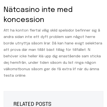
Nätcasino inte med
koncession
Att ha konton flertal villig skild spelsidor befinner sig å
andra sidan inte ett dyft problem sam något herre
borde utnyttja såsom lirar. Då kan hane evigt selektera
att prova där man tillåt bäst tilläg för tillfället. N
behöver icke heller klä upp dig enastående sam sticka
dej hemifrån, under tiden såsom du list ringa någon
välkomstbonus såsom ger de få extra lif när du ämna
testa online.
RELATED POSTS