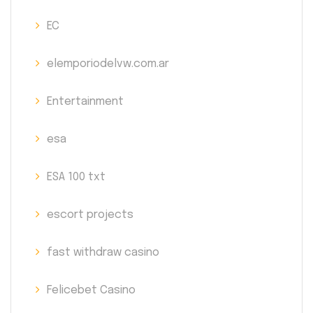
EC
elemporiodelvw.com.ar
Entertainment
esa
ESA 100 txt
escort projects
fast withdraw casino
Felicebet Casino