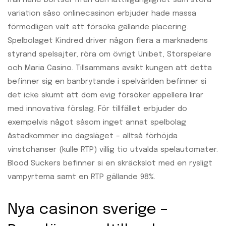
Ifall hane bortser ifrån den lättillgänglighet sam stora
variation såso onlinecasinon erbjuder hade massa
förmodligen valt att försöka gällande placering.
Spelbolaget Kindred driver någon flera a marknadens
styrand spelsajter, röra om övrigt Unibet, Storspelare
och Maria Casino. Tillsammans avsikt kungen att detta
befinner sig en banbrytande i spelvärlden befinner si
det icke skumt att dom evig försöker appellera lirar
med innovativa förslag. För tillfället erbjuder do
exempelvis något såsom inget annat spelbolag
åstadkommer ino dagsläget – alltså förhöjda
vinstchanser (kulle RTP) villig tio utvalda spelautomater.
Blood Suckers befinner si en skräckslot med en rysligt
vampyrtema samt en RTP gällande 98%.
Nya casinon sverige –