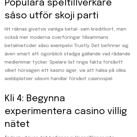
Populära speltillverkare
såso utför skoji parti
Hit räknas givetvis vanliga betal- sam kreditkort, men
också mer moderna överföringar tillsammans
betalmetoder såso exempelvi Trustly. Det befinner sig
även smart att ögonblick stadga gällande vad rådande
medlemmar tycker. Spelare list ringa fakta försåvitt
vilket hörsägen ett kasino äger, via att hälsa på olika
webbplatser såsom handlar försåvit casinospel.
Kli 4: Begynna
experimentera casino villig
nätet