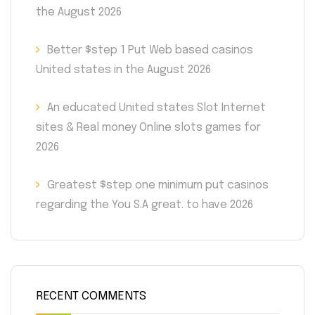
the August 2026
Better $step 1 Put Web based casinos
United states in the August 2026
An educated United states Slot Internet
sites & Real money Online slots games for
2026
Greatest $step one minimum put casinos
regarding the You S.A great. to have 2026
RECENT COMMENTS