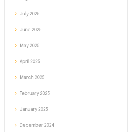
July 2025
June 2025
May 2025
April 2025
March 2025
February 2025
January 2025
December 2024