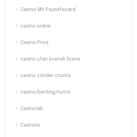
Casino Mit Paysafecard
casino online
Casino Privé
casino utan svensk licens
casino zonder crucks
casino/betting/nutra
Casinolab
Casinolo