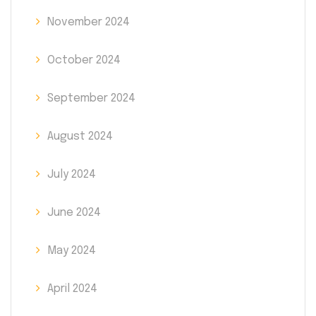
November 2024
October 2024
September 2024
August 2024
July 2024
June 2024
May 2024
April 2024