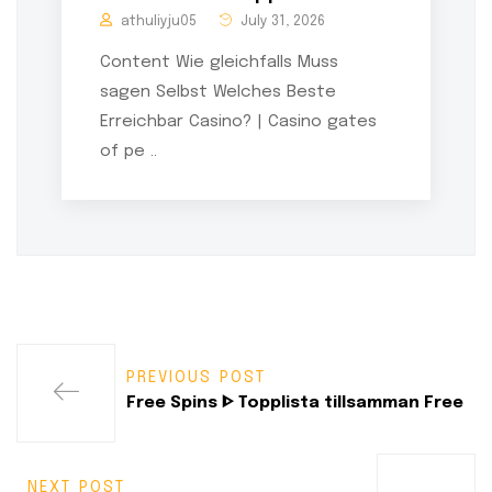
athuliyju05
July 31, 2026
Content Wie gleichfalls Muss
sagen Selbst Welches Beste
Erreichbar Casino? | Casino gates
of pe ..
PREVIOUS POST
Free Spins ᐈ Topplista tillsamman Free
NEXT POST