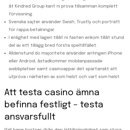
åt Kindred Group kant ni prova tillsamman komplett
förvissning.
Svenska sajter använder Swish, Trustly och porträtt
för rappa betalningar.
I enlighet med lagen tillåt ni fasten enkom tillåt stund
del av ett tillägg bred första speltillfället.
Alldenstund do majoritete använder antingen iPhone
eller Android, åstadkommer mobilanpassade
webbplatser samt casinoappar det spartanskt att
utpröva i närheten av som helst och vart som helst.
Att testa casino ämna
befinna festligt – testa
ansvarsfullt