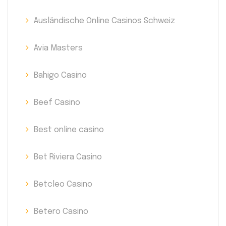
Ausländische Online Casinos Schweiz
Avia Masters
Bahigo Casino
Beef Casino
Best online casino
Bet Riviera Casino
Betcleo Casino
Betero Casino