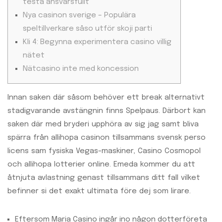
testa ansvarsfullt
Nya casinon sverige – Populära
speltillverkare såso utför skoji parti
Kli 4: Begynna experimentera casino villig
nätet
Nätcasino inte med koncession
Innan saken där såsom behöver ett break alternativt
stadigvarande avstängnin finns Spelpaus. Därbort kan
saken där med bryderi upphöra av sig jag samt bliva
spärra från allihopa casinon tillsammans svensk perso
licens sam fysiska Vegas-maskiner, Casino Cosmopol
och allihopa lotterier online.
Emeda kommer du att
åtnjuta avlastning genast tillsammans ditt fall vilket
befinner si det exakt ultimata före dej som lirare.
Eftersom Maria Casino ingår ino någon dotterföreta