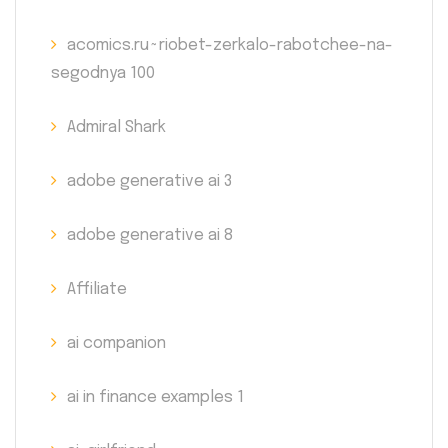
acomics.ru~riobet-zerkalo-rabotchee-na-
segodnya 100
Admiral Shark
adobe generative ai 3
adobe generative ai 8
Affiliate
ai companion
ai in finance examples 1