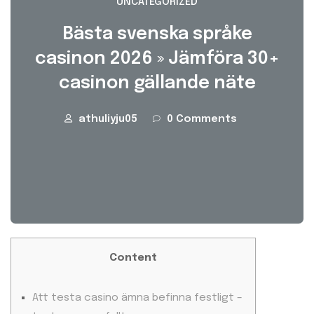
UNCATEGORIZED
Bästa svenska språke
casinon 2026 » Jämföra 30+
casinon gällande näte
athuliyju05
0 Comments
Content
Att testa casino ämna befinna festligt –