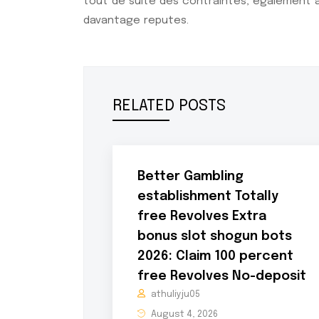
tout de suite des contraintes, egalement av
davantage reputes.
RELATED POSTS
Better Gambling
establishment Totally
free Revolves Extra
bonus slot shogun bots
2026: Claim 100 percent
free Revolves No-deposit
athuliyju05
August 4, 2026