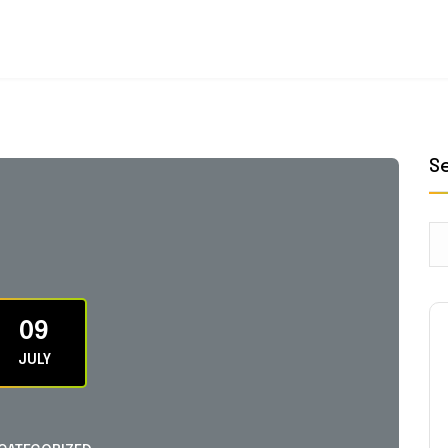
S
09
JULY