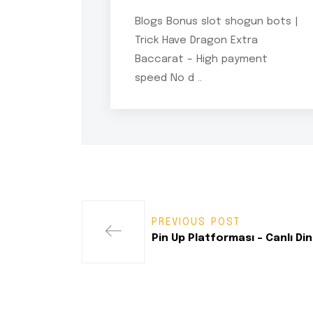
Blogs Bonus slot shogun bots |
Trick Have Dragon Extra
Baccarat – High payment
speed No d ..
PREVIOUS POST
Pin Up Platforması – Canlı D