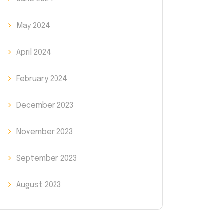
May 2024
April 2024
February 2024
December 2023
November 2023
September 2023
August 2023