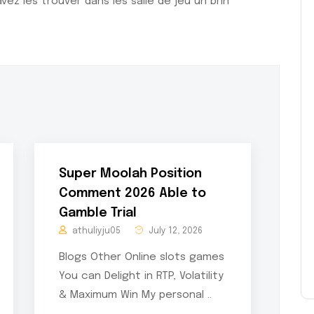
ez les trouver dans les salle de jeu un brin
Super Moolah Position
Comment 2026 Able to
Gamble Trial
athuliyju05
July 12, 2026
Blogs Other Online slots games
You can Delight in RTP, Volatility
& Maximum Win My personal ..