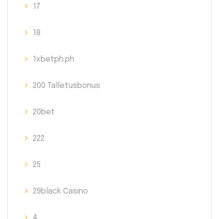
17
18
1xbetph.ph
200 Talletusbonus
20bet
222
25
29black Casino
4