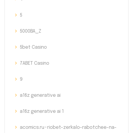
5
5000BA_Z
5bet Casino
7ABET Casino
9
a16z generative ai
a16z generative ai 1
acomics.ru~riobet-zerkalo-rabotchee-na-