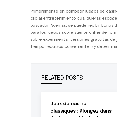
Primeramente en competir juegos de casino 
clic al entretenimiento cual quieras escoger
buscador. Ademas, se puede recibir bonos d
para los juegos sobre suerte online de for
sobre experimentar versiones gratuitas de j
tiempo recursos conveniente, ?y determina
RELATED POSTS
Jeux de casino
classiques : Plongez dans