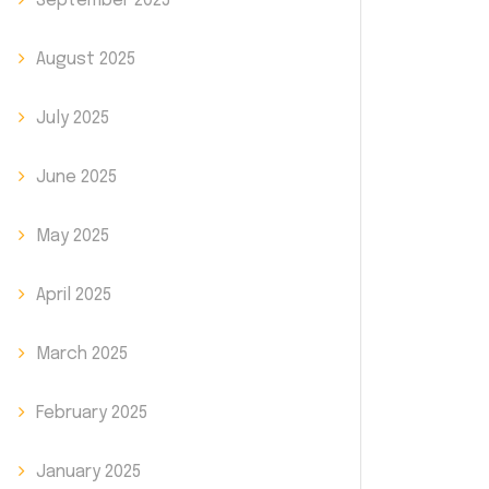
September 2025
August 2025
July 2025
June 2025
May 2025
April 2025
March 2025
February 2025
January 2025