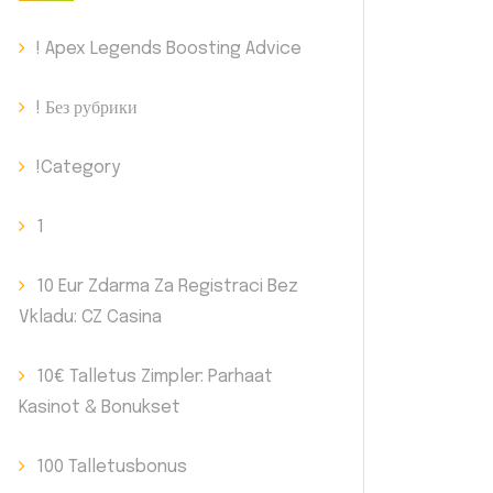
! Apex Legends Boosting Advice
! Без рубрики
!Category
1
10 Eur Zdarma Za Registraci Bez
Vkladu: CZ Casina
10€ Talletus Zimpler: Parhaat
Kasinot & Bonukset
100 Talletusbonus