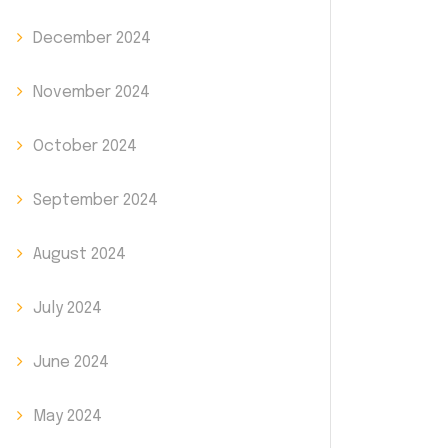
December 2024
November 2024
October 2024
September 2024
August 2024
July 2024
June 2024
May 2024