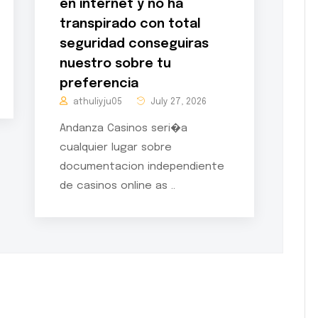
en internet y no ha
transpirado con total
seguridad conseguiras
nuestro sobre tu
preferencia
athuliyju05
July 27, 2026
Andanza Casinos seri�a
cualquier lugar sobre
documentacion independiente
de casinos online as ..