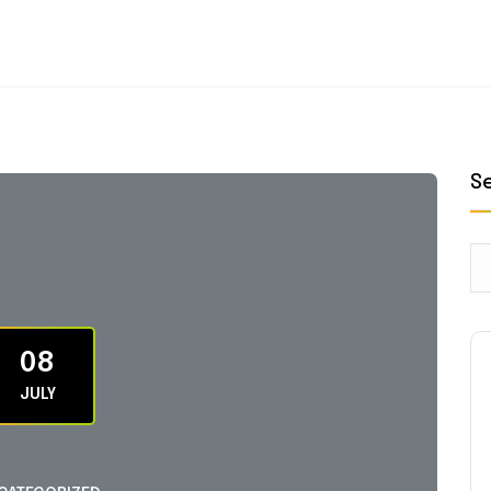
S
08
JULY