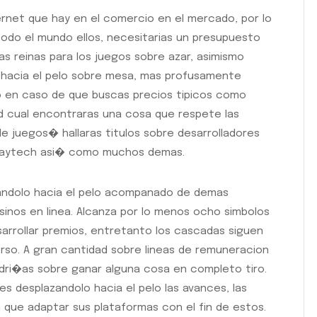
ernet que hay en el comercio en el mercado, por lo
 todo el mundo ellos, necesitarias un presupuesto
as reinas para los juegos sobre azar, asimismo
 hacia el pelo sobre mesa, mas profusamente
to en caso de que buscas precios tipicos como
d cual encontraras una cosa que respete las
e juegos� hallaras titulos sobre desarrolladores
, Playtech asi� como muchos demas.
zandolo hacia el pelo acompanado de demas
asinos en linea. Alcanza por lo menos ocho simbolos
esarrollar premios, entretanto los cascadas siguen
erso. A gran cantidad sobre lineas de remuneracion
dri�as sobre ganar alguna cosa en completo tiro.
es desplazandolo hacia el pelo las avances, las
 que adaptar sus plataformas con el fin de estos.