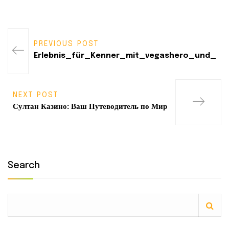
PREVIOUS POST
Erlebnis_für_Kenner_mit_vegashero_und_
NEXT POST
Султан Казино: Ваш Путеводитель по Мир
Search