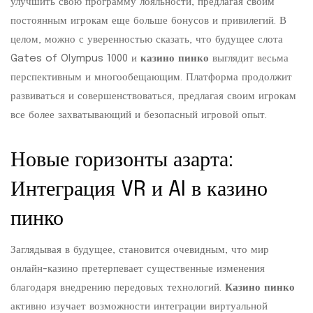
улучшить свою программу лояльности, предлагая своим
постоянным игрокам еще больше бонусов и привилегий. В
целом, можно с уверенностью сказать, что будущее слота
Gates of Olympus 1000 и
казино пинко
выглядит весьма
перспективным и многообещающим. Платформа продолжит
развиваться и совершенствоваться, предлагая своим игрокам
все более захватывающий и безопасный игровой опыт.
Новые горизонты азарта:
Интеграция VR и AI в казино
пинко
Заглядывая в будущее, становится очевидным, что мир
онлайн-казино претерпевает существенные изменения
благодаря внедрению передовых технологий.
Казино пинко
активно изучает возможности интеграции виртуальной