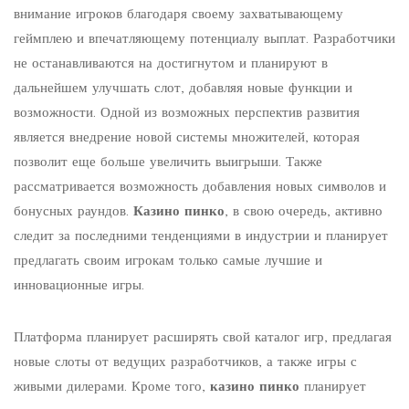
внимание игроков благодаря своему захватывающему
геймплею и впечатляющему потенциалу выплат. Разработчики
не останавливаются на достигнутом и планируют в
дальнейшем улучшать слот, добавляя новые функции и
возможности. Одной из возможных перспектив развития
является внедрение новой системы множителей, которая
позволит еще больше увеличить выигрыши. Также
рассматривается возможность добавления новых символов и
бонусных раундов.
Казино пинко
, в свою очередь, активно
следит за последними тенденциями в индустрии и планирует
предлагать своим игрокам только самые лучшие и
инновационные игры.
Платформа планирует расширять свой каталог игр, предлагая
новые слоты от ведущих разработчиков, а также игры с
живыми дилерами. Кроме того,
казино пинко
планирует