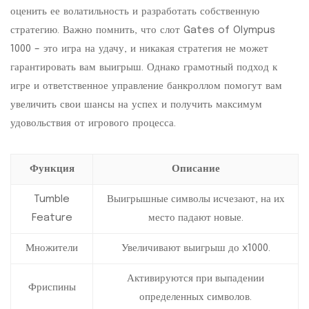
оценить ее волатильность и разработать собственную
стратегию. Важно помнить, что слот Gates of Olympus
1000 – это игра на удачу, и никакая стратегия не может
гарантировать вам выигрыш. Однако грамотный подход к
игре и ответственное управление банкроллом помогут вам
увеличить свои шансы на успех и получить максимум
удовольствия от игрового процесса.
Функция
Описание
Tumble
Выигрышные символы исчезают, на их
Feature
место падают новые.
Множители
Увеличивают выигрыш до x1000.
Активируются при выпадении
Фриспины
определенных символов.