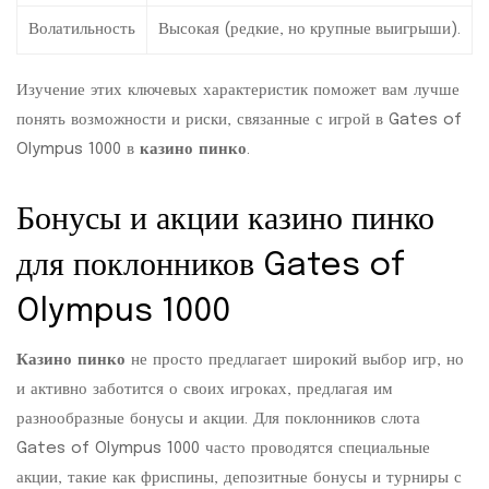
Волатильность
Высокая (редкие, но крупные выигрыши).
Изучение этих ключевых характеристик поможет вам лучше
понять возможности и риски, связанные с игрой в Gates of
Olympus 1000 в
казино пинко
.
Бонусы и акции казино пинко
для поклонников Gates of
Olympus 1000
Казино пинко
не просто предлагает широкий выбор игр, но
и активно заботится о своих игроках, предлагая им
разнообразные бонусы и акции. Для поклонников слота
Gates of Olympus 1000 часто проводятся специальные
акции, такие как фриспины, депозитные бонусы и турниры с