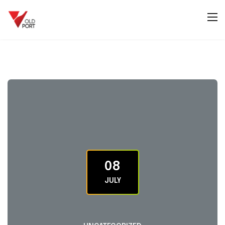
08
JULY