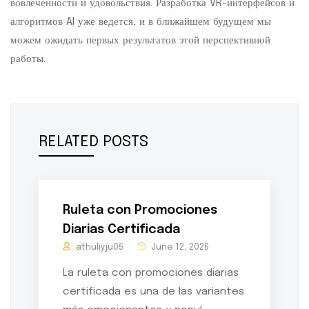
вовлеченности и удовольствия. Разработка VR-интерфейсов и
алгоритмов AI уже ведется, и в ближайшем будущем мы
можем ожидать первых результатов этой перспективной
работы.
RELATED POSTS
Ruleta con Promociones
Diarias Certificada
athuliyju05
June 12, 2026
La ruleta con promociones diarias
certificada es una de las variantes