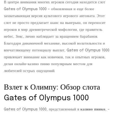
В центре внимания многих игроков сегодня находится слот
Gates of Olympus 1000 – обновленная и еще более
захватывающая версия культового игрового автомата. Этот
слот не просто предлагает шанс на выигрыш, он переносит
игроков в мир древнегреческой мифологии, где правитель
небес, Зевс, лично наблюдает за вращением барабанов.
Благодаря динамичной механике, высокой волатильности и
впечатляющему потенциалу выплат, Gates of Olympus 1000
привлекает внимание как новичков, так и опытных игроков,
делая онлайн-казино пинко популярным местом для
любителей острых ощущений.
Взлет к Олимпу: Обзор слота
Gates of Olympus 1000
Gates of Olympus 1000, представленный в
казино пинко
, –