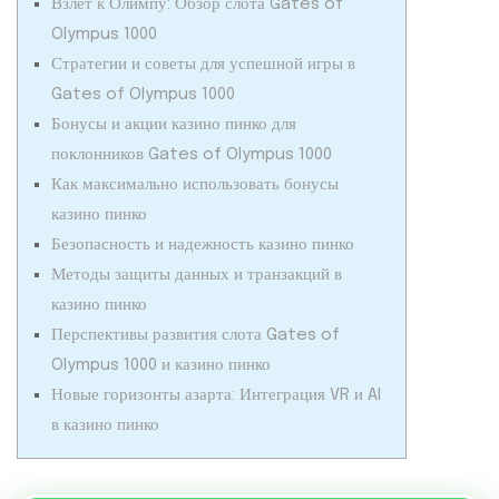
Взлет к Олимпу: Обзор слота Gates of
Olympus 1000
Стратегии и советы для успешной игры в
Gates of Olympus 1000
Бонусы и акции казино пинко для
поклонников Gates of Olympus 1000
Как максимально использовать бонусы
казино пинко
Безопасность и надежность казино пинко
Методы защиты данных и транзакций в
казино пинко
Перспективы развития слота Gates of
Olympus 1000 и казино пинко
Новые горизонты азарта: Интеграция VR и AI
в казино пинко