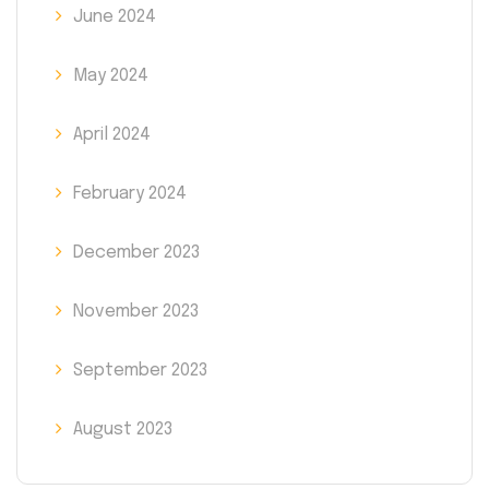
June 2024
May 2024
April 2024
February 2024
December 2023
November 2023
September 2023
August 2023