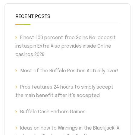
RECENT POSTS
Finest 100 percent free Spins No-deposit
instaspin Extra Also provides inside Online
casinos 2026
Most of the Buffalo Position Actually ever!
Pros features 24 hours to simply accept
the main benefit after it’s accepted
Buffalo Cash Harbors Games
Ideas on how to Winnings in the Blackjack: A