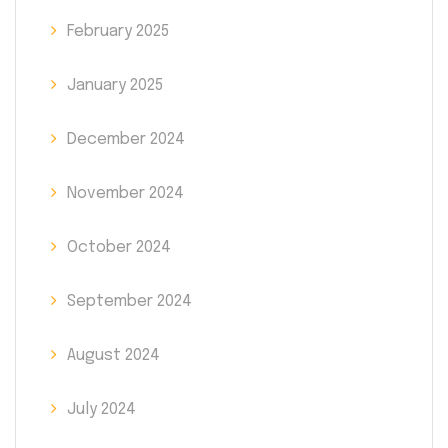
February 2025
January 2025
December 2024
November 2024
October 2024
September 2024
August 2024
July 2024