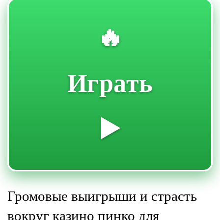
🔥
Играть
▶️
Громовые выигрыши и страсть
вокруг казино пинко для