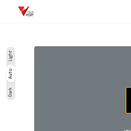
Light
Light
Auto
Auto
Dark
Dark