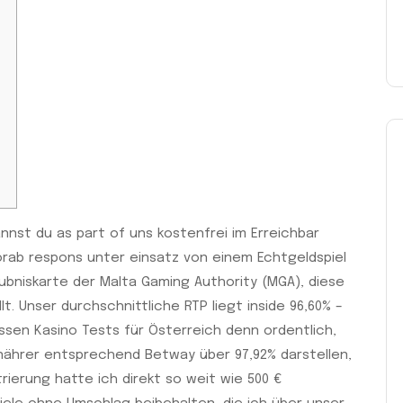
nst du as part of uns kostenfrei im Erreichbar
vorab respons unter einsatz von einem Echtgeldspiel
aubniskarte der Malta Gaming Authority (MGA), diese
lt.
Unser durchschnittliche RTP liegt inside 96,60% –
ssen Kasino Tests für Österreich denn ordentlich,
nährer entsprechend Betway über 97,92% darstellen,
rierung hatte ich direkt so weit wie 500 €