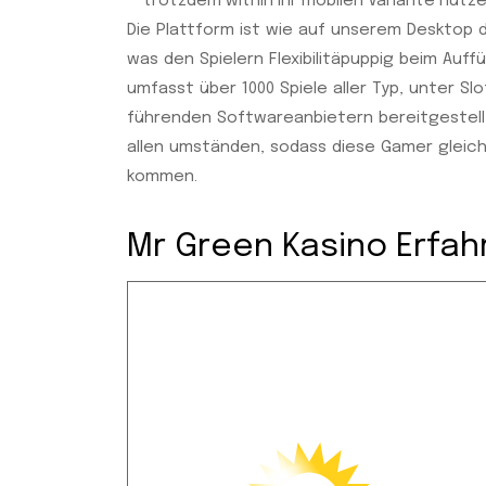
trotzdem within ihr mobilen Variante nutze
Die Plattform ist wie auf unserem Desktop
was den Spielern Flexibilitäpuppig beim Auff
umfasst über 1000 Spiele aller Typ, unter Slo
führenden Softwareanbietern bereitgestellt 
allen umständen, sodass diese Gamer gleich
kommen.
Mr Green Kasino Erfah