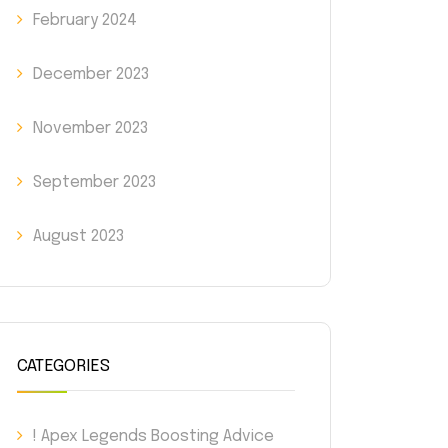
February 2024
December 2023
November 2023
September 2023
August 2023
CATEGORIES
! Apex Legends Boosting Advice