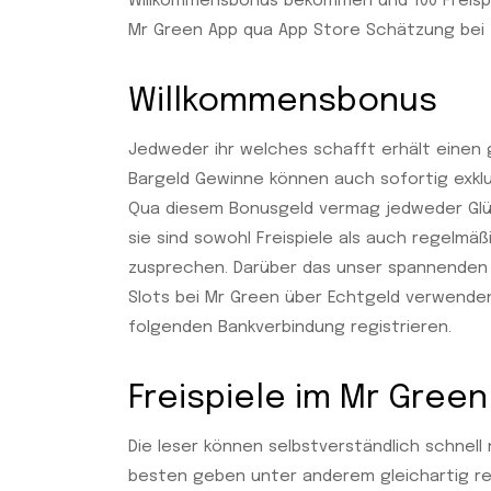
Willkommensbonus bekommen und 100 Freispi
Mr Green App qua App Store Schätzung bei 
Willkommensbonus
Jedweder ihr welches schafft erhält einen g
Bargeld Gewinne können auch sofortig exklu
Qua diesem Bonusgeld vermag jedweder Glück
sie sind sowohl Freispiele als auch regelmä
zusprechen. Darüber das unser spannende
Slots bei Mr Green über Echtgeld verwend
folgenden Bankverbindung registrieren.
Freispiele im Mr Green
Die leser können selbstverständlich schnel
besten geben unter anderem gleichartig re