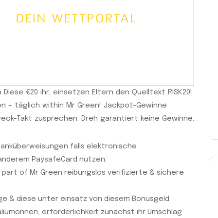
 Diese €20 ihr, einsetzen Eltern den Quelltext RISK20!
n – täglich within Mr Green! Jackpot-Gewinne
 Zweck-Takt zusprechen. Dreh garantiert keine Gewinne.
 Banküberweisungen falls elektronische
r anderem PaysafeCard nutzen.
 part of Mr Green reibungslos verifizierte & sichere
ge & diese unter einsatz von diesem Bonusgeld
liumönnen, erforderlichkeit zunächst ihr Umschlag