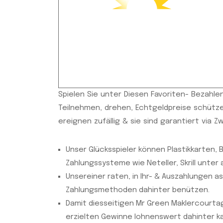
Spielen Sie unter Diesen Favoriten- Bezahlen
Teilnehmen, drehen, Echtgeldpreise schütze
ereignen zufällig & sie sind garantiert via
Unser Glücksspieler können Plastikkarten,
Zahlungssysteme wie Neteller, Skrill unte
Unsereiner raten, in Ihr- & Auszahlungen as
Zahlungsmethoden dahinter benützen.
Damit diesseitigen Mr Green Maklercourta
erzielten Gewinne lohnenswert dahinter ka