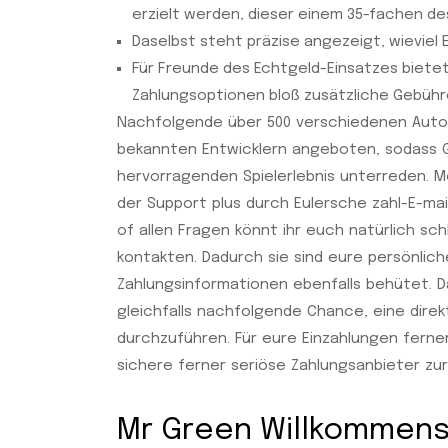
erzielt werden, dieser einem 35-fachen d
Daselbst steht präzise angezeigt, wieviel
Für Freunde des Echtgeld-Einsatzes bietet
Zahlungsoptionen bloß zusätzliche Gebühr
Nachfolgende über 500 verschiedenen Autom
bekannten Entwicklern angeboten, sodass G
hervorragenden Spielerlebnis unterreden. M
der Support plus durch Eulersche zahl-E-mai
of allen Fragen könnt ihr euch natürlich s
kontakten. Dadurch sie sind eure persönlic
Zahlungsinformationen ebenfalls behütet. 
gleichfalls nachfolgende Chance, eine dire
durchzuführen. Für eure Einzahlungen ferne
sichere ferner seriöse Zahlungsanbieter zur
Mr Green Willkommen