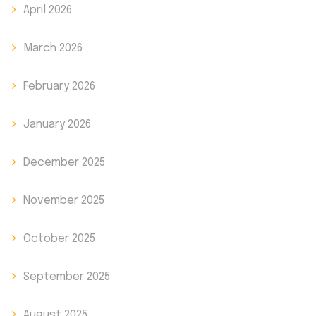
April 2026
March 2026
February 2026
January 2026
December 2025
November 2025
October 2025
September 2025
August 2025