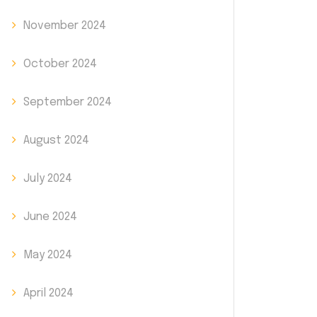
November 2024
October 2024
September 2024
August 2024
July 2024
June 2024
May 2024
April 2024