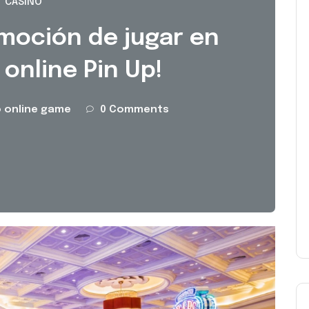
CASINO
moción de jugar en
 online Pin Up!
 online game
0 Comments