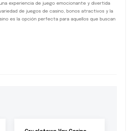
 una experiencia de juego emocionante y divertida
 variedad de juegos de casino, bonos atractivos y la
casino es la opción perfecta para aquellos que buscan