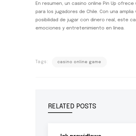
En resumen, un casino online Pin Up ofrece
para los jugadores de Chile. Con una amplia
posibilidad de jugar con dinero real, este 
emociones y entretenimiento en línea.
Tags:
casino online game
RELATED POSTS