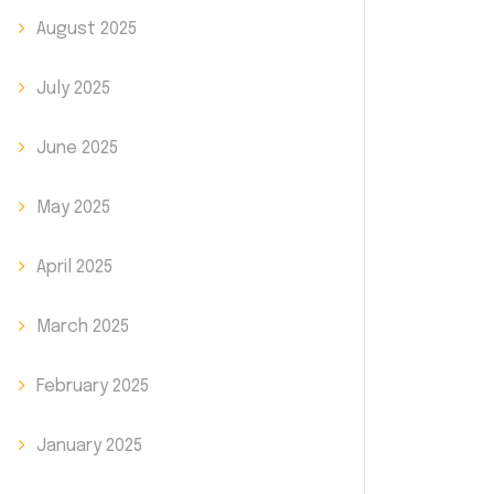
August 2025
July 2025
June 2025
May 2025
April 2025
March 2025
February 2025
January 2025