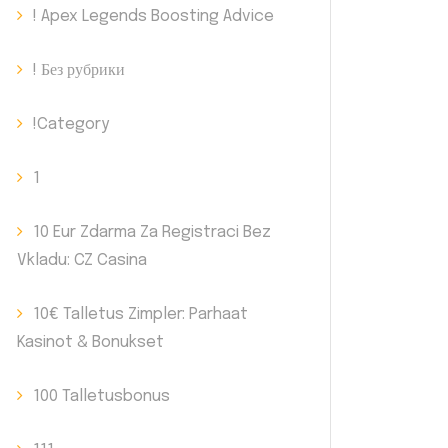
! Apex Legends Boosting Advice
! Без рубрики
!Category
1
10 Eur Zdarma Za Registraci Bez
Vkladu: CZ Casina
10€ Talletus Zimpler: Parhaat
Kasinot & Bonukset
100 Talletusbonus