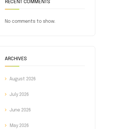
RECENT COMMENTS
No comments to show.
ARCHIVES
August 2026
July 2026
June 2026
May 2026