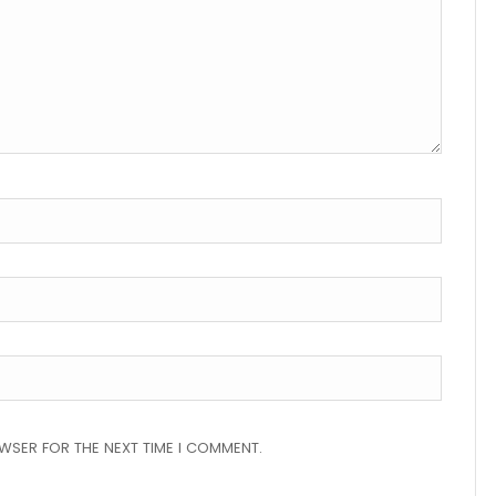
OWSER FOR THE NEXT TIME I COMMENT.