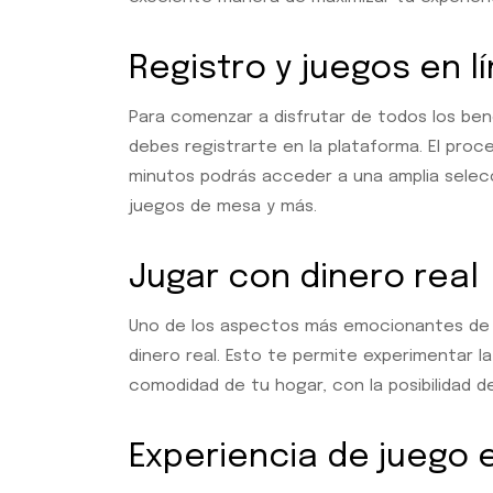
Registro y juegos en l
Para comenzar a disfrutar de todos los bene
debes registrarte en la plataforma. El proce
minutos podrás acceder a una amplia selec
juegos de mesa y más.
Jugar con dinero real
Uno de los aspectos más emocionantes de un
dinero real. Esto te permite experimentar 
comodidad de tu hogar, con la posibilidad d
Experiencia de juego e