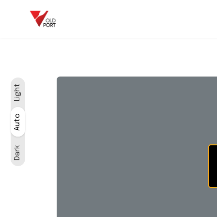
Light
Light
Auto
Auto
Dark
Dark