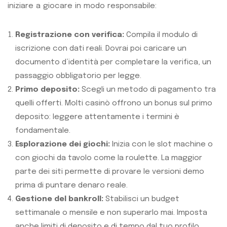
iniziare a giocare in modo responsabile:
Registrazione con verifica:
Compila il modulo di
iscrizione con dati reali. Dovrai poi caricare un
documento d’identità per completare la verifica, un
passaggio obbligatorio per legge.
Primo deposito:
Scegli un metodo di pagamento tra
quelli offerti. Molti casinò offrono un bonus sul primo
deposito: leggere attentamente i termini è
fondamentale.
Esplorazione dei giochi:
Inizia con le slot machine o
con giochi da tavolo come la roulette. La maggior
parte dei siti permette di provare le versioni demo
prima di puntare denaro reale.
Gestione del bankroll:
Stabilisci un budget
settimanale o mensile e non superarlo mai. Imposta
anche limiti di deposito e di tempo dal tuo profilo.