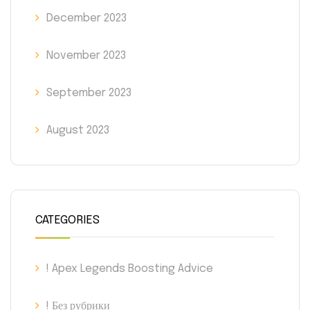
December 2023
November 2023
September 2023
August 2023
CATEGORIES
! Apex Legends Boosting Advice
! Без рубрики