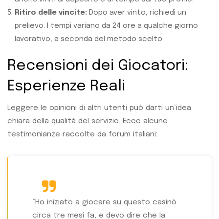
Ritiro delle vincite:
Dopo aver vinto, richiedi un
prelievo. I tempi variano da 24 ore a qualche giorno
lavorativo, a seconda del metodo scelto.
Recensioni dei Giocatori:
Esperienze Reali
Leggere le opinioni di altri utenti può darti un’idea
chiara della qualità del servizio. Ecco alcune
testimonianze raccolte da forum italiani:
“Ho iniziato a giocare su questo casinò
circa tre mesi fa, e devo dire che la