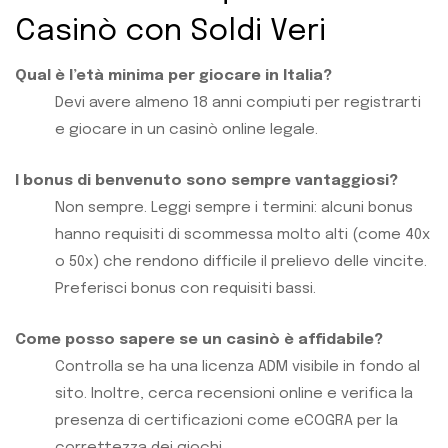
Casinò con Soldi Veri
Qual è l’età minima per giocare in Italia?
Devi avere almeno 18 anni compiuti per registrarti
e giocare in un casinò online legale.
I bonus di benvenuto sono sempre vantaggiosi?
Non sempre. Leggi sempre i termini: alcuni bonus
hanno requisiti di scommessa molto alti (come 40x
o 50x) che rendono difficile il prelievo delle vincite.
Preferisci bonus con requisiti bassi.
Come posso sapere se un casinò è affidabile?
Controlla se ha una licenza ADM visibile in fondo al
sito. Inoltre, cerca recensioni online e verifica la
presenza di certificazioni come eCOGRA per la