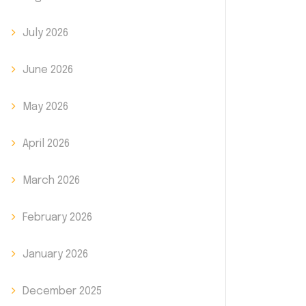
July 2026
June 2026
May 2026
April 2026
March 2026
February 2026
January 2026
December 2025