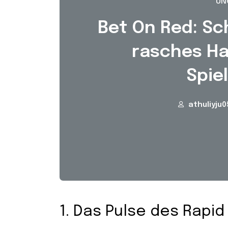
UN
Bet On Red: Sc
rasches Ha
Spie
athuliyju0
1. Das Pulse des Rapid