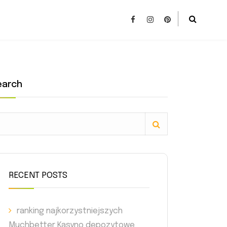
earch
RECENT POSTS
ranking najkorzystniejszych
Muchbetter Kasyno depozytowe