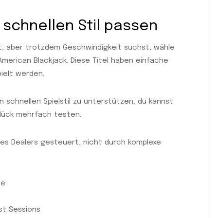
m schnellen Stil passen
st, aber trotzdem Geschwindigkeit suchst, wähle
merican Blackjack. Diese Titel haben einfache
ielt werden.
en schnellen Spielstil zu unterstützen; du kannst
 Glück mehrfach testen.
es Dealers gesteuert, nicht durch komplexe
de
rst‑Sessions