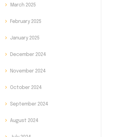
March 2025
February 2025
January 2025
December 2024
November 2024
October 2024
September 2024
August 2024