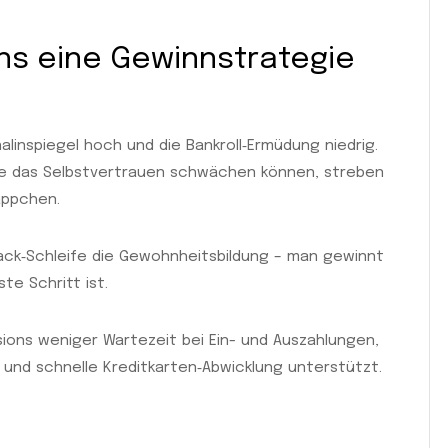
ns eine Gewinnstrategie
alinspiegel hoch und die Bankroll‑Ermüdung niedrig.
die das Selbstvertrauen schwächen können, streben
äppchen.
ack‑Schleife die Gewohnheitsbildung – man gewinnt
te Schritt ist.
ions weniger Wartezeit bei Ein- und Auszahlungen,
 und schnelle Kreditkarten‑Abwicklung unterstützt.