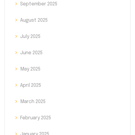
September 2025
August 2025
July 2025
June 2025
May 2025
April 2025
March 2025
February 2025
January 2025