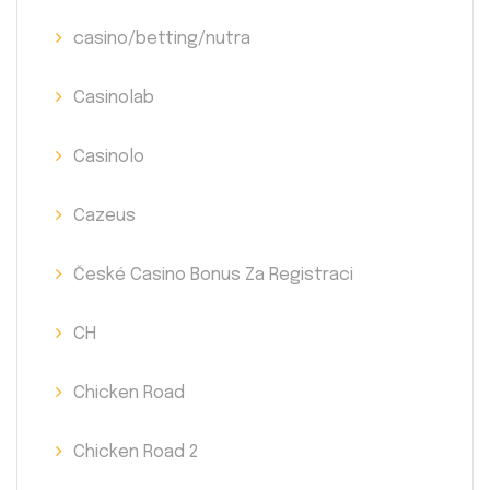
casino/betting/nutra
Casinolab
Casinolo
Cazeus
České Casino Bonus Za Registraci
CH
Chicken Road
Chicken Road 2