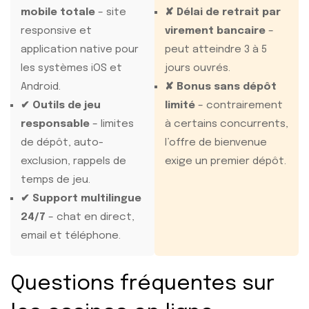
mobile totale
– site
✘ Délai de retrait par
responsive et
virement bancaire
–
application native pour
peut atteindre 3 à 5
les systèmes iOS et
jours ouvrés.
Android.
✘ Bonus sans dépôt
✔ Outils de jeu
limité
– contrairement
responsable
– limites
à certains concurrents,
de dépôt, auto-
l’offre de bienvenue
exclusion, rappels de
exige un premier dépôt.
temps de jeu.
✔ Support multilingue
24/7
– chat en direct,
email et téléphone.
Questions fréquentes sur