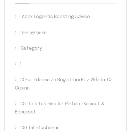
! Apex Legends Boosting Advice
! Без рубрики
!Category
1
10 Eur Zdarma Za Registraci Bez Vkladu: CZ
Casina
10€ Talletus Zimpler: Parhaat Kasinot &
Bonukset
100 Talletusbonus