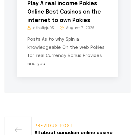
Play A real income Pokies
Online Best Casinos on the
internet to own Pokies
athuliyju05
August 7, 2026
Posts As to why Spin a
knowledgeable On the web Pokies
for real Currency Bonus Provides
and you ..
PREVIOUS POST
All about canadian online casino