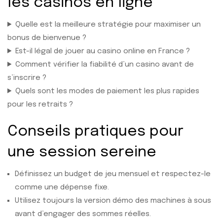
les casinos en ligne
Quelle est la meilleure stratégie pour maximiser un
bonus de bienvenue ?
Est-il légal de jouer au casino online en France ?
Comment vérifier la fiabilité d’un casino avant de
s’inscrire ?
Quels sont les modes de paiement les plus rapides
pour les retraits ?
Conseils pratiques pour
une session sereine
Définissez un budget de jeu mensuel et respectez-le
comme une dépense fixe.
Utilisez toujours la version démo des machines à sous
avant d’engager des sommes réelles.