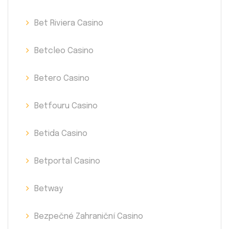
Bet Riviera Casino
Betcleo Casino
Betero Casino
Betfouru Casino
Betida Casino
Betportal Casino
Betway
Bezpečné Zahraniční Casino