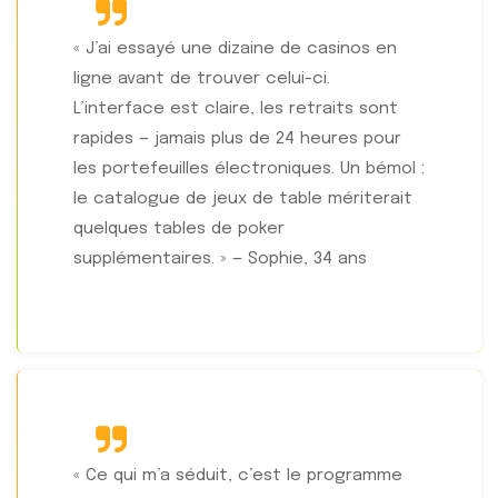
« J’ai essayé une dizaine de casinos en
ligne avant de trouver celui-ci.
L’interface est claire, les retraits sont
rapides — jamais plus de 24 heures pour
les portefeuilles électroniques. Un bémol :
le catalogue de jeux de table mériterait
quelques tables de poker
supplémentaires. » — Sophie, 34 ans
« Ce qui m’a séduit, c’est le programme