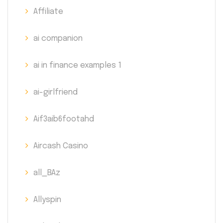
Affiliate
ai companion
ai in finance examples 1
ai-girlfriend
Aif3aib6footahd
Aircash Casino
all_BAz
Allyspin