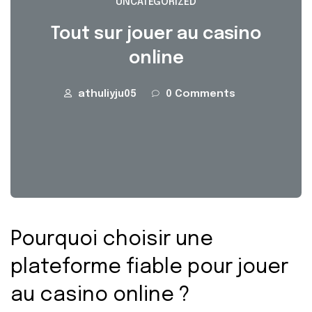
UNCATEGORIZED
Tout sur jouer au casino
online
athuliyju05
0 Comments
Pourquoi choisir une
plateforme fiable pour jouer
au casino online ?