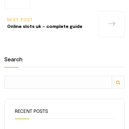
NEXT POST
Online slots uk — complete guide
Search
RECENT POSTS