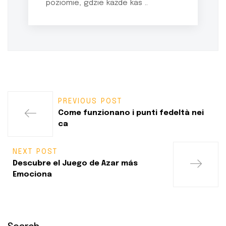
poziomie, gdzie każde kas ..
PREVIOUS POST
Come funzionano i punti fedeltà nei
ca
NEXT POST
Descubre el Juego de Azar más
Emociona