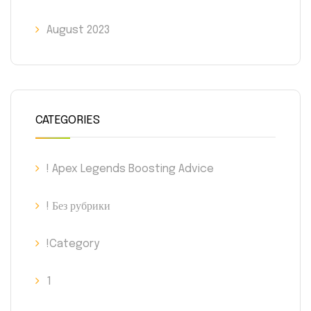
August 2023
CATEGORIES
! Apex Legends Boosting Advice
! Без рубрики
!Category
1