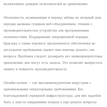
коллективное доверие пользователей ко применению.
Оплошности, возникающие в период забавы во игорный дом,
нередко вызваны гунявым веб-объединением, темами с
производительностью устройства али программными
оплошностями. Поддержание операционной порядка,
браузера а также игрового программного обеспеченья во
актуальном пребывании окажет вам помощь решить сии
вопроса. Вдобавок следует дозакрыть все низкоприоритетные
приложения, кои могут есть запасы. Это позволит выпрастать
память и повысить производительность.
Онлайн-казино — сие высококонкурентная индустрия с
оригинальными операторными требованиями. Без
благонадежной серверной инфраструктуры, для них надобно
быть у власти ожиданиями юзеров а еще решать вопросы