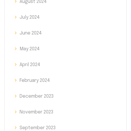
August 2024
July 2024
June 2024
May 2024
April 2024
February 2024
December 2023
November 2023
September 2023