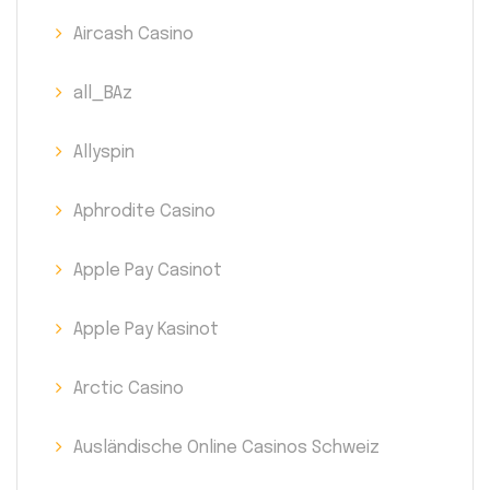
Aircash Casino
all_BAz
Allyspin
Aphrodite Casino
Apple Pay Casinot
Apple Pay Kasinot
Arctic Casino
Ausländische Online Casinos Schweiz