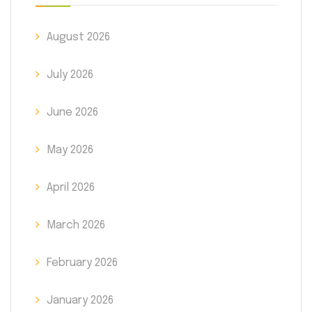
August 2026
July 2026
June 2026
May 2026
April 2026
March 2026
February 2026
January 2026