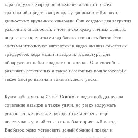
гарантируют безвредное обведение абсолютно всех
транзакций, предотвращая кражу данным о геймерах и
дичностных врученных хакерами. Они созданы для вскрытия
различных опасностей, в том числе кражу личных данных,
подстава из кредитками вдобавок активность ботов. Эти
системы используют алгоритмы в видах анализа текстовых
трафаретов, хода мыши и ввода из клавиатуры для
обнаружения неблаговидного поведения. Они способны
различать легитимных а также незаконных пользователей а
также быстро выявлять зоны высокого риска.
Буква забавах типа Crash Games в видах победы нужна
сочетание навыков а также удачи, но резко водружать
реалистичные целевые цифирь ответа денег а еще
переступать усилий отыграть неблагоприятный исход.
Вдобавок резко установить ясный бренной предел и