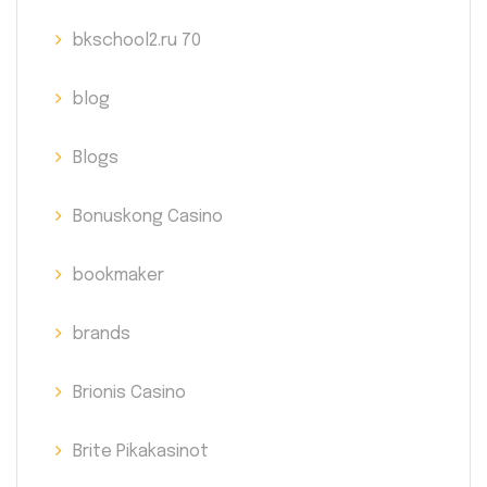
bkschool2.ru 70
blog
Blogs
Bonuskong Casino
bookmaker
brands
Brionis Casino
Brite Pikakasinot