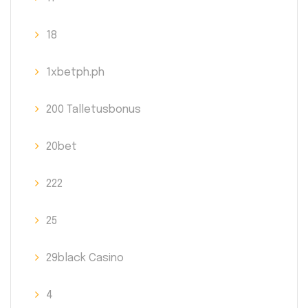
18
1xbetph.ph
200 Talletusbonus
20bet
222
25
29black Casino
4