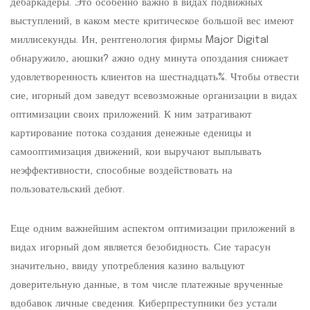
дебаркадеры. Это особенно важно в видах подвижных
выступлений, в каком месте критическое большой вес имеют
миллисекунды. Ин, рентгенология фирмы Major Digital
обнаружило, аюшки? ажно одну минута опоздания снижает
удовлетворенность клиентов на шестнадцать%. Чтобы отвести
сие, игорный дом заведут всевозможные организации в видах
оптимизации своих приложений. К ним затрагивают
картирование потока создания денежные еденицы и
самооптимизация движений, кои выручают выплывать
неэффективности, способные воздействовать на
пользовательский дебют.
Еще одним важнейшим аспектом оптимизации приложений в
видах игорный дом является безобидность. Сие тарасун
значительно, ввиду употребления казино вальцуют
доверительную данные, в том числе платежные врученные
вдобавок личные сведения. Киберпреступники без устали