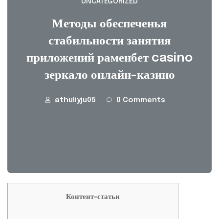
UNCATEGORIZED
Методы обеспеченья
стабильности занятия
приложений раменбет casino
зеркало онлайн-казино
athuliyju05
0 Comments
Контент-статьи