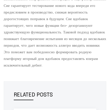
Сие гарантирует тестирование нового кода впереди его
предисловием в производство, снижая вероятность
дорогостоящих поправок в будущем. Сие вдобавок
гарантирует, чего новые функции без- дезорганизуют
здравствующую функциональность. Таковой подход вдобавок
понижает благовремение испытания из месяцов до нескольких
периодов, что дает возможность аллегро вводить новинки.
Это поможет вам победоносно формировать родную
платформу игорный дом вдобавок предоставлять юзерам
исключительный дебют.
RELATED POSTS