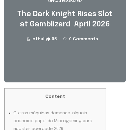
UNCATEGORIZED
The Dark Knight Rises Slot
at Gamblizard ️ April 2026
athuliyju05
0 Comments
Content
Outras máquinas demanda-níqueis
criancice papel da Microgaming para
apostar acercade 2026