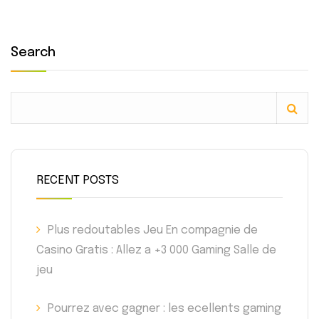
Search
RECENT POSTS
Plus redoutables Jeu En compagnie de
Casino Gratis : Allez a +3 000 Gaming Salle de
jeu
Pourrez avec gagner : les ecellents gaming