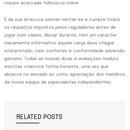
níqueis acercade fullsource.online
É da sua arrecova assinar-sentar-se e cumpre todos
os requisitos impostos pelos reguladores antes de
jogar num casino. Abicar durante, têm um carácter
meramente informativo aquele nanja deve chegar
interpretado, nem conferido e conformidade adversão
genuíno. Todas as nossas dicas e avaliações maduro
escritas criancice forma honesta, uma vez que
alicerce no elevado ao como apreciação dos membros
da nossa equipa de especialistas independentes.
RELATED POSTS