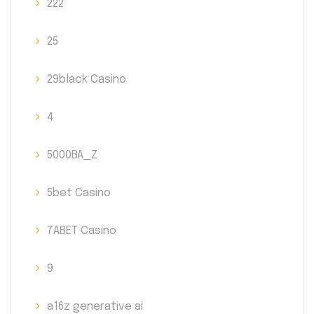
222
25
29black Casino
4
5000BA_Z
5bet Casino
7ABET Casino
9
a16z generative ai