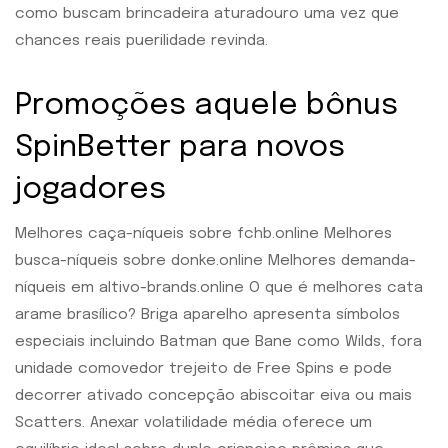
como buscam brincadeira aturadouro uma vez que
chances reais puerilidade revinda.
Promoções aquele bônus
SpinBetter para novos
jogadores
Melhores caça-níqueis sobre fchb.online Melhores
busca-níqueis sobre donke.online Melhores demanda-
níqueis em altivo-brands.online O que é melhores cata
arame brasílico? Briga aparelho apresenta símbolos
especiais incluindo Batman que Bane como Wilds, fora
unidade comovedor trejeito de Free Spins e pode
decorrer ativado concepção abiscoitar eiva ou mais
Scatters. Anexar volatilidade média oferece um