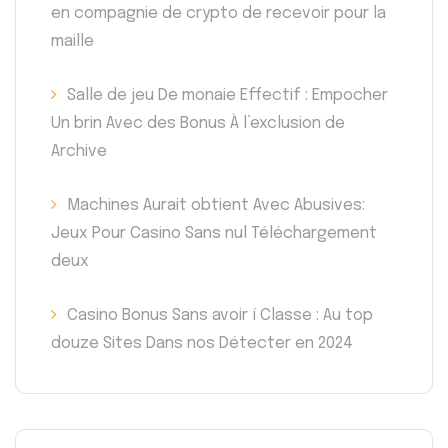
en compagnie de crypto de recevoir pour la
maille
Salle de jeu De monaie Effectif : Empocher
Un brin Avec des Bonus À l’exclusion de
Archive
Machines Aurait obtient Avec Abusives:
Jeux Pour Casino Sans nul Téléchargement
deux
Casino Bonus Sans avoir í Classe : Au top
douze Sites Dans nos Détecter en 2024