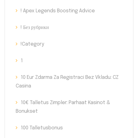
! Apex Legends Boosting Advice
! Без рубрики
!Category
1
10 Eur Zdarma Za Registraci Bez Vkladu: CZ
Casina
10€ Talletus Zimpler: Parhaat Kasinot &
Bonukset
100 Talletusbonus