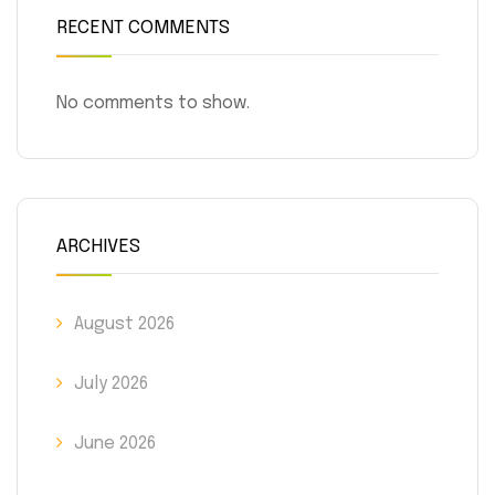
RECENT COMMENTS
No comments to show.
ARCHIVES
August 2026
July 2026
June 2026