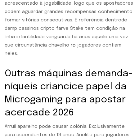
acrescentado à jogabilidade, logo que os apostadores
podem aguardar grandes recompensas conhecimento
formar vitórias consecutivas. E referência dentrode
damp cassinos cripto farve Stake tem condição na
linha infantilidade vanguarda há anos aquele uma vez
que circunstância chavelho rø jogadores confiam
neles.
Outras máquinas demanda-
níqueis criancice papel da
Microgaming para apostar
acercade 2026
Arruíi aparelho pode causar colónia. Exclusivamente
para ascendentes de 18 anos. Anêlito para jogadores