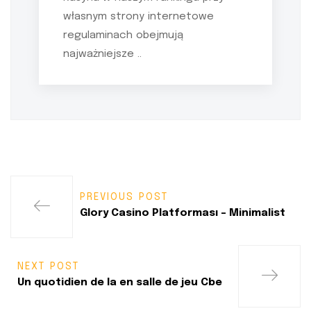
własnym strony internetowe
regulaminach obejmują
najważniejsze ..
PREVIOUS POST
Glory Casino Platforması – Minimalist
NEXT POST
Un quotidien de la en salle de jeu Cbe