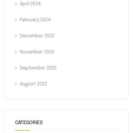
April 2024
February 2024
December 2023
November 2023
September 2023
August 2023
CATEGORIES