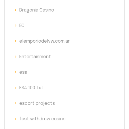
Dragonia Casino
EC
elemporiodelvw.com.ar
Entertainment
esa
ESA 100 txt
escort projects
fast withdraw casino