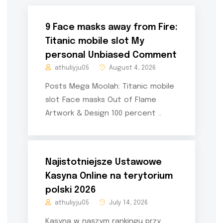
9 Face masks away from Fire:
Titanic mobile slot My
personal Unbiased Comment
athuliyju05
August 4, 2026
Posts Mega Moolah: Titanic mobile
slot Face masks Out of Flame
Artwork & Design 100 percent ..
Najistotniejsze Ustawowe
Kasyna Online na terytorium
polski 2026
athuliyju05
July 14, 2026
Kasyna w naszym rankingu przy