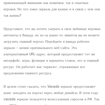
привлекающей внимание как новичков, так и опытных
игроков. Но что такое зеркала для казино и в связи с чем они
так важны?
Представьте, что вы хотите сыграть в свои любимые игровые
автоматы в Вавада, но из-за каких-то лимитов вы не можете
загрузить главный портал. Перейдите в вавада рабочее
зеркало – копию оригинального веб-сайта. Это
альтернативный URL-адрес, который предоставляет тот же
интерфейс, игры, функции и варианты ставок, что и главный
ресурс. Он работает как «зеркало», отражающее все
предложения главного ресурса.
В целом стоит сказать, что Vavada зеркало предоставляет
шанс заходить на портал через любые девайсы. В этом году
vavada зеркало пользуется колоссальным спросом в РФ. Так