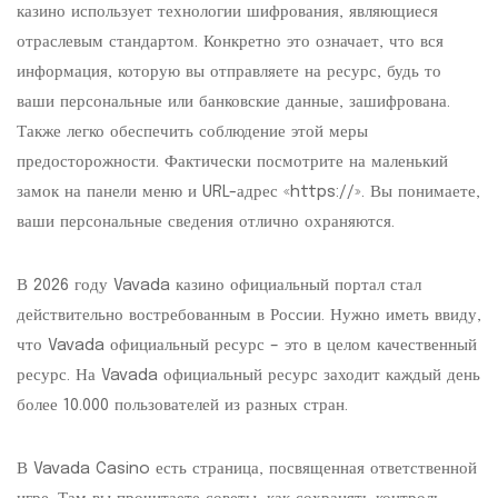
казино использует технологии шифрования, являющиеся
отраслевым стандартом. Конкретно это означает, что вся
информация, которую вы отправляете на ресурс, будь то
ваши персональные или банковские данные, зашифрована.
Также легко обеспечить соблюдение этой меры
предосторожности. Фактически посмотрите на маленький
замок на панели меню и URL-адрес «https://». Вы понимаете,
ваши персональные сведения отлично охраняются.
В 2026 году Vavada казино официальный портал стал
действительно востребованным в России. Нужно иметь ввиду,
что Vavada официальный ресурс – это в целом качественный
ресурс. На Vavada официальный ресурс заходит каждый день
более 10.000 пользователей из разных стран.
В Vavada Casino есть страница, посвященная ответственной