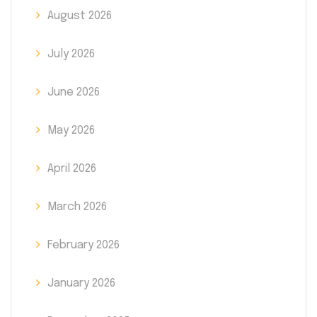
August 2026
July 2026
June 2026
May 2026
April 2026
March 2026
February 2026
January 2026