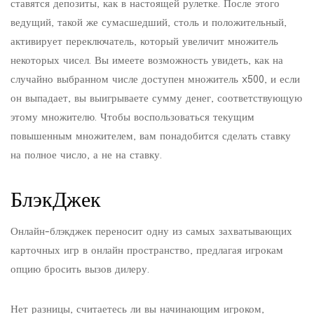
ставятся депозиты, как в настоящей рулетке. После этого
ведущий, такой же сумасшедший, столь и положительный,
активирует переключатель, который увеличит множитель
некоторых чисел. Вы имеете возможность увидеть, как на
случайно выбранном числе доступен множитель x500, и если
он выпадает, вы выигрываете сумму денег, соответствующую
этому множителю. Чтобы воспользоваться текущим
повышенным множителем, вам понадобится сделать ставку
на полное число, а не на ставку.
БлэкДжек
Онлайн-блэкджек переносит одну из самых захватывающих
карточных игр в онлайн пространство, предлагая игрокам
опцию бросить вызов дилеру.
Нет разницы, считаетесь ли вы начинающим игроком,