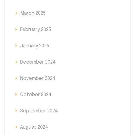
March 2025
February 2025
January 2025
December 2024
November 2024
October 2024
September 2024
August 2024