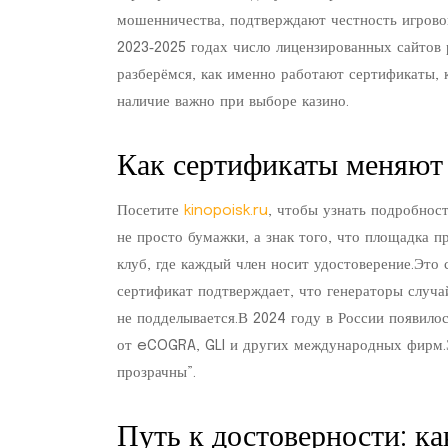
мошенничества, подтверждают честность игрово
2023‑2025 годах число лицензированных сайтов р
разберёмся, как именно работают сертификаты, 
наличие важно при выборе казино.
Как сертификаты меняют
Посетите
kinopoisk.ru
, чтобы узнать подробнос
не просто бумажки, а знак того, что площадка п
клуб, где каждый член носит удостоверение.Это
сертификат подтверждает, что генераторы случа
не подделывается.В 2024 году в России появило
от eCOGRA, GLI и других международных фирм.Э
прозрачны”.
Путь к достоверности: к