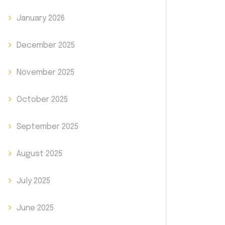
January 2026
December 2025
November 2025
October 2025
September 2025
August 2025
July 2025
June 2025