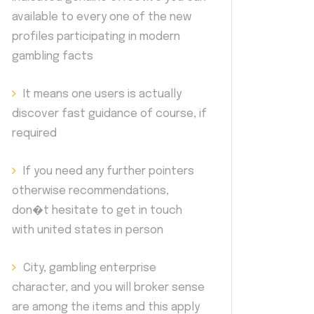
available to every one of the new
profiles participating in modern
gambling facts
It means one users is actually
discover fast guidance of course, if
required
If you need any further pointers
otherwise recommendations,
don�t hesitate to get in touch
with united states in person
City, gambling enterprise
character, and you will broker sense
are among the items and this apply