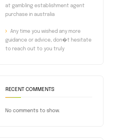
at gambling establishment agent
purchase in australia
Any time you wished any more
guidance or advice, don�t hesitate
to reach out to you truly
RECENT COMMENTS
No comments to show.