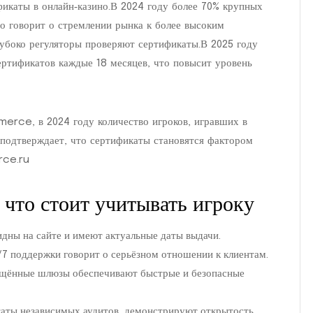
фикаты в онлайн‑казино.В 2024 году более 70% крупных
о говорит о стремлении рынка к более высоким
глубоко регуляторы проверяют сертификаты.В 2025 году
ертификатов каждые 18 месяцев, что повысит уровень
erce, в 2024 году количество игроков, игравших в
 подтверждает, что сертификаты становятся фактором
rce.ru
 что стоит учитывать игроку
идны на сайте и имеют актуальные даты выдачи.
7 поддержки говорит о серьёзном отношении к клиентам.
ищённые шлюзы обеспечивают быстрые и безопасные
таты независимых аудитов, демонстрируют открытость.