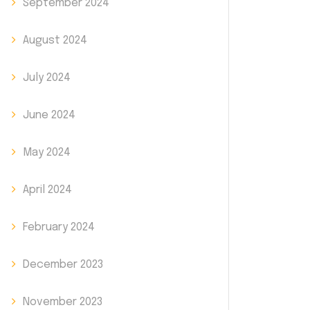
September 2024
August 2024
July 2024
June 2024
May 2024
April 2024
February 2024
December 2023
November 2023