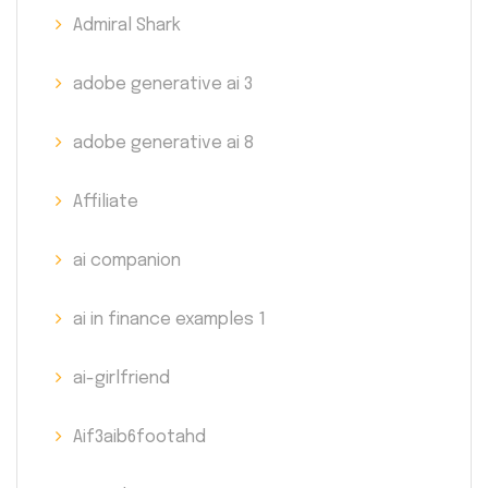
Admiral Shark
adobe generative ai 3
adobe generative ai 8
Affiliate
ai companion
ai in finance examples 1
ai-girlfriend
Aif3aib6footahd