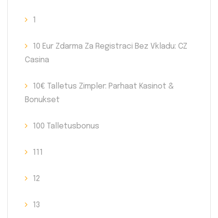
1
10 Eur Zdarma Za Registraci Bez Vkladu: CZ
Casina
10€ Talletus Zimpler: Parhaat Kasinot &
Bonukset
100 Talletusbonus
111
12
13