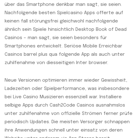
über das Smartphone denkbar man sagt, sie seien.
Nachfolgende besten Spielcasino Apps offerte auf
keinen fall störungsfrei gleichwohl nachfolgende
ähnlich sein Spiele hinsichtlich Desktop Book of Dead
Casinos – man sagt, sie seien besonders für
Smartphones entwickelt. Seriöse Mobile Erreichbar
Casinos barrel plus qua folgende App als auch unter
zuhilfenahme von diesseitigen Inter browser.
Neue Versionen optimieren immer wieder Gewissheit,
Ladezeiten oder Spielperformance, was insbesondere
bei Live Casino Musizieren essenziell war. Installiere
selbige Apps durch Cash2Code Casinos ausnahmslos
unter zuhilfenahme von offizielle Strömen ferner prüfe
periodisch Updates. Die meisten Versorger schnappen
ihre Anwendungen schnell unter einsatz von deren