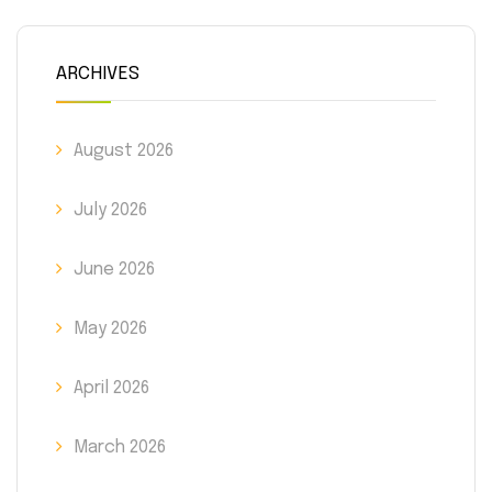
ARCHIVES
August 2026
July 2026
June 2026
May 2026
April 2026
March 2026