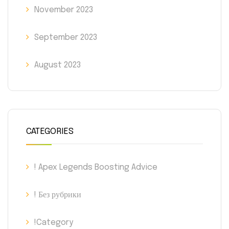
November 2023
September 2023
August 2023
CATEGORIES
! Apex Legends Boosting Advice
! Без рубрики
!Category