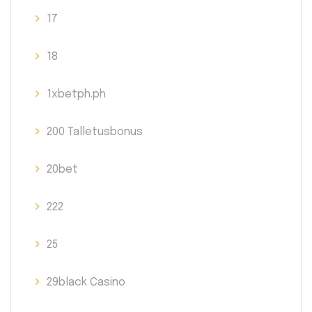
17
18
1xbetph.ph
200 Talletusbonus
20bet
222
25
29black Casino