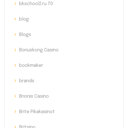
bkschool2.ru 70
blog
Blogs
Bonuskong Casino
bookmaker
brands
Brionis Casino
Brite Pikakasinot
Britsino