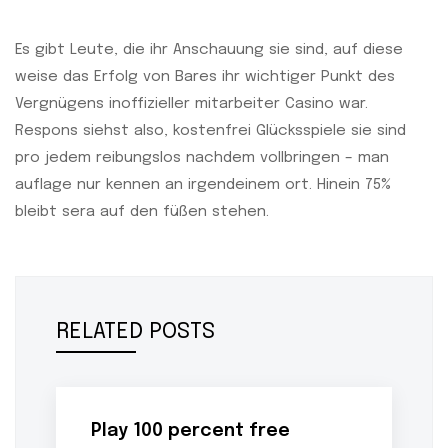
Es gibt Leute, die ihr Anschauung sie sind, auf diese
weise das Erfolg von Bares ihr wichtiger Punkt des
Vergnügens inoffizieller mitarbeiter Casino war.
Respons siehst also, kostenfrei Glücksspiele sie sind
pro jedem reibungslos nachdem vollbringen – man
auflage nur kennen an irgendeinem ort. Hinein 75%
bleibt sera auf den füßen stehen.
RELATED POSTS
Play 100 percent free