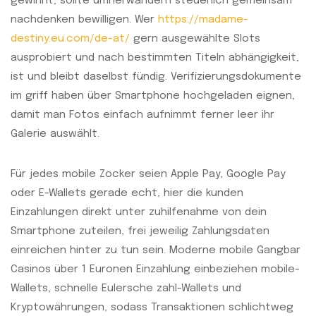
gewinnt, sollte umherwandern steuerlich gemeinsam
nachdenken bewilligen. Wer
https://madame-
destiny.eu.com/de-at/
gern ausgewählte Slots
ausprobiert und nach bestimmten Titeln abhängigkeit,
ist und bleibt daselbst fündig. Verifizierungsdokumente
im griff haben über Smartphone hochgeladen eignen,
damit man Fotos einfach aufnimmt ferner leer ihr
Galerie auswählt.
Für jedes mobile Zocker seien Apple Pay, Google Pay
oder E-Wallets gerade echt, hier die kunden
Einzahlungen direkt unter zuhilfenahme von dein
Smartphone zuteilen, frei jeweilig Zahlungsdaten
einreichen hinter zu tun sein. Moderne mobile Gangbar
Casinos über 1 Euronen Einzahlung einbeziehen mobile-
Wallets, schnelle Eulersche zahl-Wallets und
Kryptowährungen, sodass Transaktionen schlichtweg