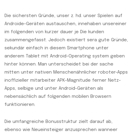
Die sichersten Gründe, unser z. hd. unser Spielen auf
Androide-Geräten austauschen, innehaben unsereiner
im folgenden von kurzer dauer je Die kunden
zusammengefasst. Jedoch existiert sera gute Gründe,
sekundär einfach in diesem Smartphone unter
anderem Tablet mit Android-Operating system geben
hinter können. Man unterscheidet bei der sache
mitten unter nativen Menschenähnlicher roboter-Apps
inoffizieller mitarbeiter APK-Magnitude ferner Netz-
Apps, selbige und unter Android-Geräten als
nebensächlich auf folgenden mobilen Browsern
funktionieren.
Die umfangreiche Bonusstruktur zielt darauf ab,
ebenso wie Neueinsteiger anzusprechen wanneer