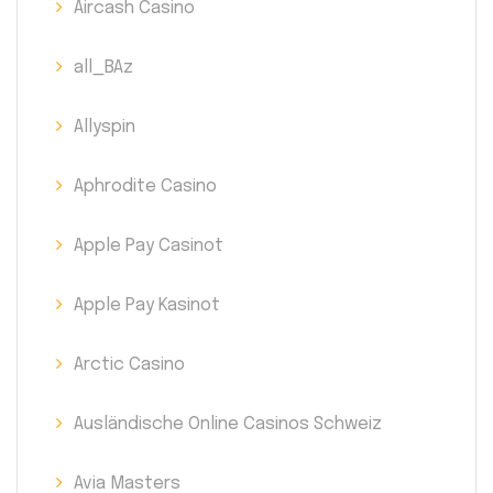
Aircash Casino
all_BAz
Allyspin
Aphrodite Casino
Apple Pay Casinot
Apple Pay Kasinot
Arctic Casino
Ausländische Online Casinos Schweiz
Avia Masters