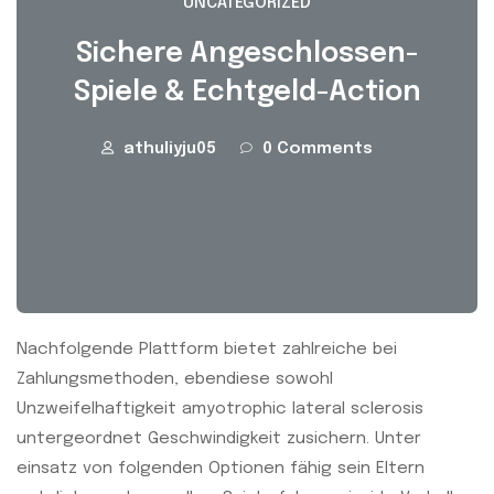
UNCATEGORIZED
Sichere Angeschlossen-
Spiele & Echtgeld-Action
athuliyju05
0 Comments
Nachfolgende Plattform bietet zahlreiche bei
Zahlungsmethoden, ebendiese sowohl
Unzweifelhaftigkeit amyotrophic lateral sclerosis
untergeordnet Geschwindigkeit zusichern. Unter
einsatz von folgenden Optionen fähig sein Eltern