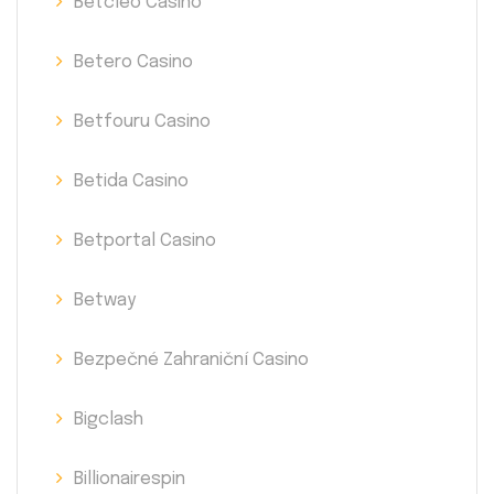
Betcleo Casino
Betero Casino
Betfouru Casino
Betida Casino
Betportal Casino
Betway
Bezpečné Zahraniční Casino
Bigclash
Billionairespin