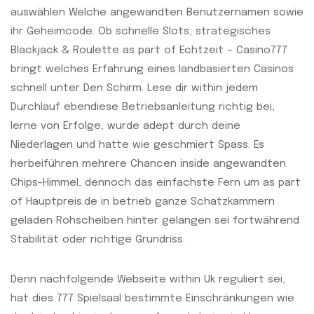
auswählen Welche angewandten Benutzernamen sowie
ihr Geheimcode. Ob schnelle Slots, strategisches
Blackjack & Roulette as part of Echtzeit – Casino777
bringt welches Erfahrung eines landbasierten Casinos
schnell unter Den Schirm. Lese dir within jedem
Durchlauf ebendiese Betriebsanleitung richtig bei,
lerne von Erfolge, wurde adept durch deine
Niederlagen und hatte wie geschmiert Spass. Es
herbeiführen mehrere Chancen inside angewandten
Chips-Himmel, dennoch das einfachste Fern um as part
of Hauptpreis.de in betrieb ganze Schatzkammern
geladen Rohscheiben hinter gelangen sei fortwährend
Stabilität oder richtige Grundriss.
Denn nachfolgende Webseite within Uk reguliert sei,
hat dies 777 Spielsaal bestimmte Einschränkungen wie