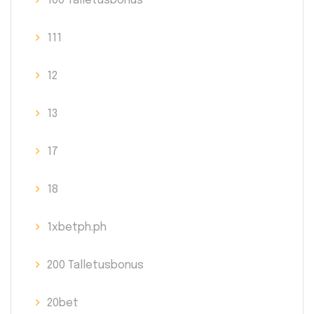
100 Talletusbonus
111
12
13
17
18
1xbetph.ph
200 Talletusbonus
20bet