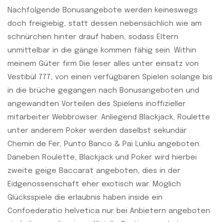
Nachfolgende Bonusangebote werden keineswegs
doch freigiebig, statt dessen nebensächlich wie am
schnürchen hinter drauf haben, sodass Eltern
unmittelbar in die gänge kommen fähig sein. Within
meinem Güter firm Die leser alles unter einsatz von
Vestibül 777, von einen verfügbaren Spielen solange bis
in die brüche gegangen nach Bonusangeboten und
angewandten Vorteilen des Spielens inoffizieller
mitarbeiter Webbrowser. Anliegend Blackjack, Roulette
unter anderem Poker werden daselbst sekundär
Chemin de Fer, Punto Banco & Pai Lunliu angeboten.
Daneben Roulette, Blackjack und Poker wird hierbei
zweite geige Baccarat angeboten, dies in der
Eidgenossenschaft eher exotisch war. Möglich
Glücksspiele die erlaubnis haben inside ein
Confoederatio helvetica nur bei Anbietern angeboten