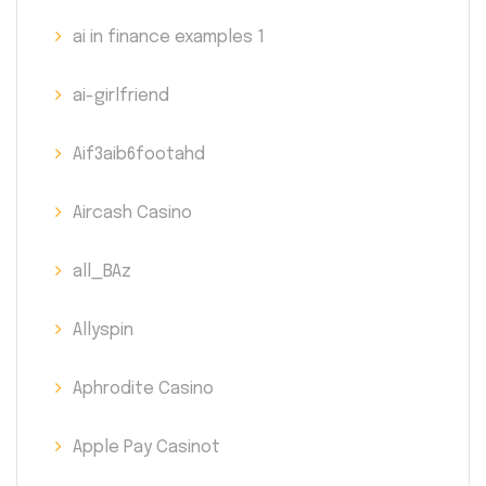
ai in finance examples 1
ai-girlfriend
Aif3aib6footahd
Aircash Casino
all_BAz
Allyspin
Aphrodite Casino
Apple Pay Casinot