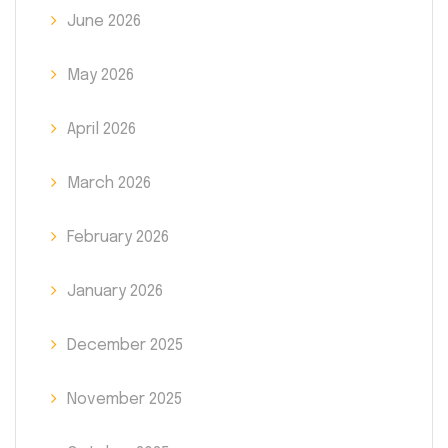
June 2026
May 2026
April 2026
March 2026
February 2026
January 2026
December 2025
November 2025