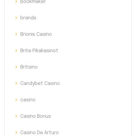
bookmaker
brands
Brionis Casino
Brite Pikakasinot
Britsino
Candybet Casino
casino
Casino Bonus
Casino De Arturo