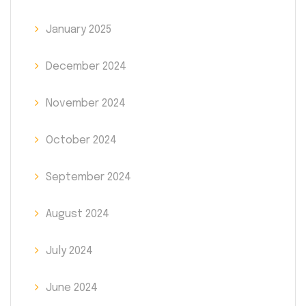
January 2025
December 2024
November 2024
October 2024
September 2024
August 2024
July 2024
June 2024