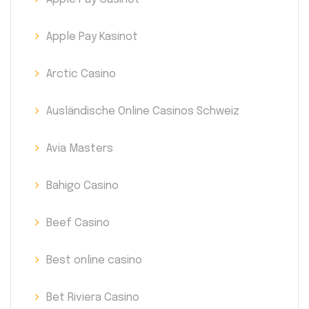
Apple Pay Kasinot
Arctic Casino
Ausländische Online Casinos Schweiz
Avia Masters
Bahigo Casino
Beef Casino
Best online casino
Bet Riviera Casino