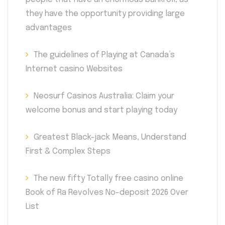
they have the opportunity providing large
advantages
The guidelines of Playing at Canada’s
Internet casino Websites
Neosurf Casinos Australia: Claim your
welcome bonus and start playing today
Greatest Black-jack Means, Understand
First & Complex Steps
The new fifty Totally free casino online
Book of Ra Revolves No-deposit 2026 Over
List