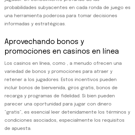
probabilidades subyacentes en cada ronda de juego es
una herramienta poderosa para tomar decisiones
informadas y estratégicas.
Aprovechando bonos y
promociones en casinos en línea
Los casinos en línea, como , a menudo ofrecen una
variedad de bonos y promociones para atraer y
retener a los jugadores. Estos incentivos pueden
incluir bonos de bienvenida, giros gratis, bonos de
recarga y programas de fidelidad. Si bien pueden
parecer una oportunidad para jugar con dinero
“gratis”, es esencial leer detenidamente los términos y
condiciones asociados, especialmente los requisitos
de apuesta.