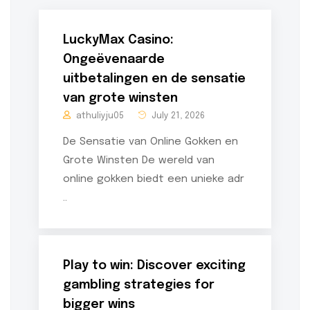
LuckyMax Casino:
Ongeëvenaarde
uitbetalingen en de sensatie
van grote winsten
athuliyju05
July 21, 2026
De Sensatie van Online Gokken en
Grote Winsten De wereld van
online gokken biedt een unieke adr
..
Play to win: Discover exciting
gambling strategies for
bigger wins