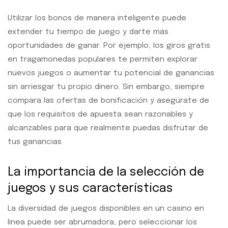
Utilizar los bonos de manera inteligente puede
extender tu tiempo de juego y darte más
oportunidades de ganar. Por ejemplo, los giros gratis
en tragamonedas populares te permiten explorar
nuevos juegos o aumentar tu potencial de ganancias
sin arriesgar tu propio dinero. Sin embargo, siempre
compara las ofertas de bonificación y asegúrate de
que los requisitos de apuesta sean razonables y
alcanzables para que realmente puedas disfrutar de
tus ganancias.
La importancia de la selección de
juegos y sus características
La diversidad de juegos disponibles en un casino en
línea puede ser abrumadora, pero seleccionar los