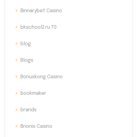
Binnarybet Casino
bkschool2.ru 70
blog
Blogs
Bonuskong Casino
bookmaker
brands
Brionis Casino