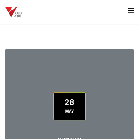
28
MAY