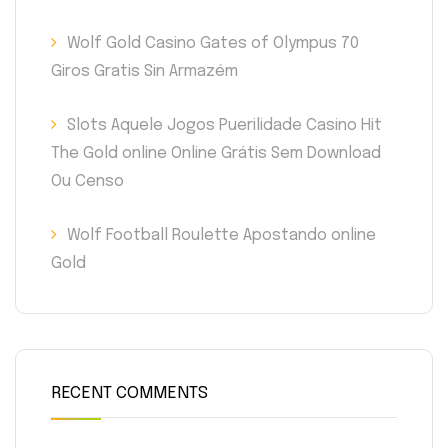
Wolf Gold Casino Gates of Olympus 70
Giros Gratis Sin Armazém
Slots Aquele Jogos Puerilidade Casino Hit
The Gold online Online Grátis Sem Download
Ou Censo
Wolf Football Roulette Apostando online
Gold
RECENT COMMENTS