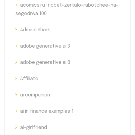
acomics.ru~riobet-zerkalo-rabotchee-na-
segodnya 100
Admiral Shark
adobe generative ai 3
adobe generative ai 8
Affiliate
ai companion
ai in finance examples 1
ai-girlfriend