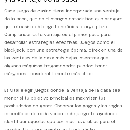
Cada juego de casino tiene incorporada una ventaja
de la casa, que es el margen estadístico que asegura
que el casino obtenga beneficios a largo plazo.
Comprender esta ventaja es el primer paso para
desarrollar estrategias efectivas. Juegos como el
blackjack, con una estrategia óptima, ofrecen una de
las ventajas de la casa más bajas, mientras que
algunas máquinas tragamonedas pueden tener
márgenes considerablemente más altos.
Es vital elegir juegos donde la ventaja de la casa sea
menor si tu objetivo principal es maximizar tus
posibilidades de ganar. Observar los pagos y las reglas
específicas de cada variante de juego te ayudará a
identificar aquellas que son más favorables para el
jugador. Un conocimiento profundo de las