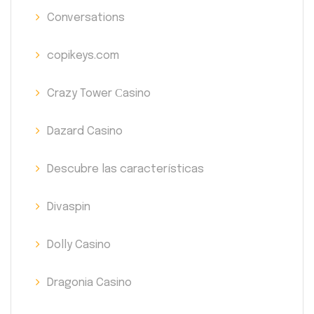
Conversations
copikeys.com
Crazy Tower Сasino
Dazard Casino
Descubre las características
Divaspin
Dolly Casino
Dragonia Casino