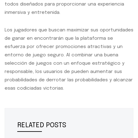
todos diseñados para proporcionar una experiencia
inmersiva y entretenida.
Los jugadores que buscan maximizar sus oportunidades
de ganar en encontrarán que la plataforma se
esfuerza por ofrecer promociones atractivas y un
entorno de juego seguro. Al combinar una buena
selección de juegos con un enfoque estratégico y
responsable, los usuarios de pueden aumentar sus
probabilidades de derrotar las probabilidades y alcanzar
esas codiciadas victorias.
RELATED POSTS