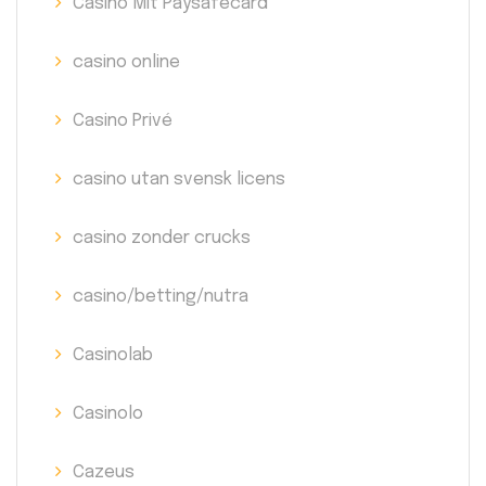
Casino Mit Paysafecard
casino online
Casino Privé
casino utan svensk licens
casino zonder crucks
casino/betting/nutra
Casinolab
Casinolo
Cazeus