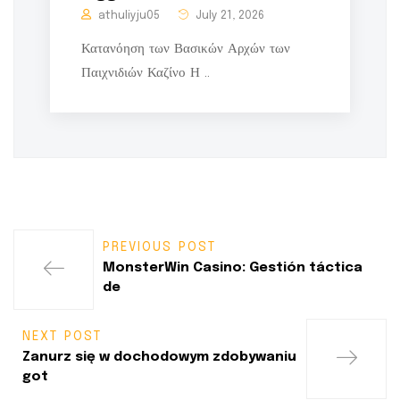
athuliyju05
July 21, 2026
Κατανόηση των Βασικών Αρχών των
Παιχνιδιών Καζίνο Η ..
PREVIOUS POST
MonsterWin Casino: Gestión táctica
de
NEXT POST
Zanurz się w dochodowym zdobywaniu
got