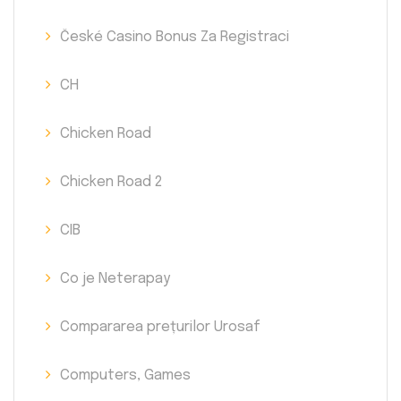
České Casino Bonus Za Registraci
CH
Chicken Road
Chicken Road 2
CIB
Co je Neterapay
Compararea prețurilor Urosaf
Computers, Games