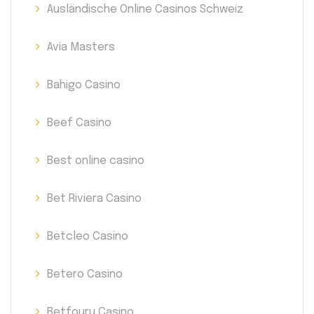
Ausländische Online Casinos Schweiz
Avia Masters
Bahigo Casino
Beef Casino
Best online casino
Bet Riviera Casino
Betcleo Casino
Betero Casino
Betfouru Casino