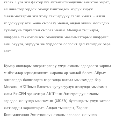
керек. Буга эки факторлуу аутентификацияны аныктоо кирет,
ал инвесторлордон оюнду баштоодон мурун кирүү
маалыматтарын эки жолу текшерүүнү талап кылат — алгач
колдонуучу аты жана сырсөзү менен, андан кийин мобилдик
түзмөгүнө тиркелген сырсөз менен. Мындан тышкары,
шифрлөө технологиясы оюнчунун маалыматтарын шифрлеп,
аны окууга, кирүүгө же уурдоого болбойт деп кепилдик бере
алат.
Кумар оюндары операторлору үчүн акчаны адалдоого каршы
мыйзамдар юрисдикцияга жараша ар кандай болот. Айрым
өлкөлөрдө башкаларга караганда катаал мыйзамдар бар.
Мисалы, АКШнын Банктык купуялуулук жөнүндө мыйзамы
жана FinCEN эрежелери АКШнын Электрондук акчаны
адалдоо жөнүндө мыйзамын (UIGEA) бузгандыгы үчүн катаал
жазаларды караштырат. Андан тышкары, Европа
Биримдигинин Электрондук акчаны адалдоо жөнүндө