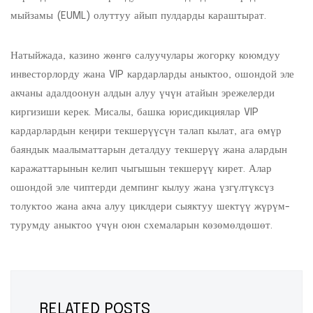
мыйзамы (EUML) олуттуу айып пулдарды караштырат.
Натыйжада, казино жөнгө салуучулары жогорку коюмдуу
инвесторлорду жана VIP кардарларды аныктоо, ошондой эле
акчаны адалдоонун алдын алуу үчүн атайын эрежелерди
киргизиши керек. Мисалы, башка юрисдикциялар VIP
кардарлардын кеңири текшерүүсүн талап кылат, ага өмүр
баяндык маалыматтарын деталдуу текшерүү жана алардын
каражаттарынын келип чыгышын текшерүү кирет. Алар
ошондой эле чиптерди демпинг кылуу жана үзгүлтүксүз
толуктоо жана акча алуу циклдери сыяктуу шектүү жүрүм-
турумду аныктоо үчүн оюн схемаларын көзөмөлдөшөт.
RELATED POSTS